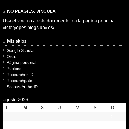
NO PLAGIES, VINCULA
Usa el vínculo a este documento o a la pagina principal:
victoryepes.blogs.upv.es/
Mis sitios
Google Scholar
Orcid
Página personal
Publons
Researcher-ID
Researchgate
Scopus-AuthorID
agosto 2026
L
M
X
J
V
S
D
1
2
3
4
5
6
7
8
9