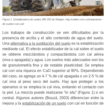
Figura 1. Estabilizadora de suelos WR 250 de Wirtgen. http://caltek.com.co/tratamiento-
de-suelos-con-cal/
Los trabajos de construcción se ven dificultados por la
presencia de arcilla y el alto contenido de agua del suelo.
Una
alternativa a la sustitución del suelo
es la estabilización
mediante cal. El efecto estabilizador de la cal sobre el suelo
se obtiene mezclándola y compactándola con cal aérea
(viva o apagada) y agua. Los suelos más adecuados son los
de granulometría fina y de notable plasticidad. Se emplea
cal con una riqueza en CaO superior al 90%. Dependiendo
del caso, se agrega un 4-7 % de cal apagada o un 2-5 % de
cal viva al peso seco del suelo. Hay que proteger a los
operarios si se emplea la cal viva, evitando el contacto con
la piel. La mezcla puede realizarse “in situ” (Figura 1) o en
central. Algunos autores (Bouzá, 2003) diferencian entre la
mejora y la
estabilización de un suelo
con cal en función de