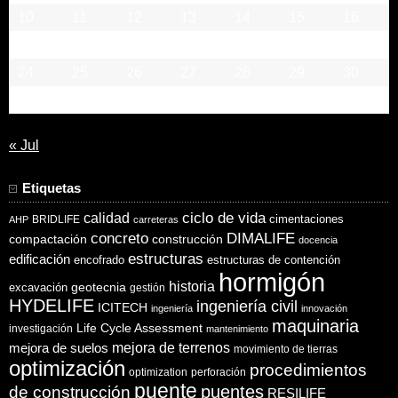
10
11
12
13
14
15
16
17
18
19
20
21
22
23
24
25
26
27
28
29
30
31
« Jul
Etiquetas
ciclo de vida
calidad
cimentaciones
BRIDLIFE
AHP
carreteras
concreto
DIMALIFE
compactación
construcción
docencia
estructuras
edificación
encofrado
estructuras de contención
hormigón
historia
excavación
geotecnia
gestión
HYDELIFE
ingeniería civil
ICITECH
ingeniería
innovación
maquinaria
Life Cycle Assessment
investigación
mantenimiento
mejora de suelos
mejora de terrenos
movimiento de tierras
optimización
procedimientos
optimization
perforación
puente
puentes
de construcción
RESILIFE