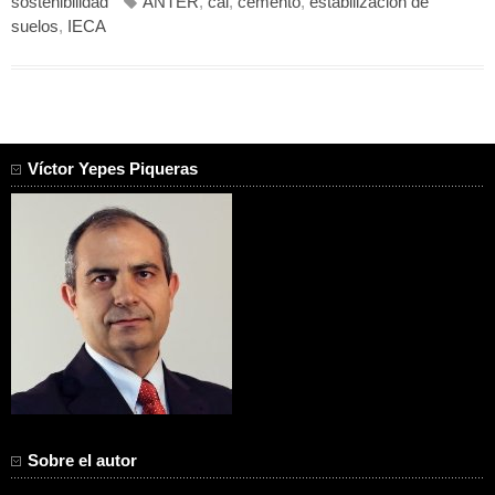
sostenibilidad
ANTER
,
cal
,
cemento
,
estabilización de
suelos
,
IECA
Víctor Yepes Piqueras
Sobre el autor