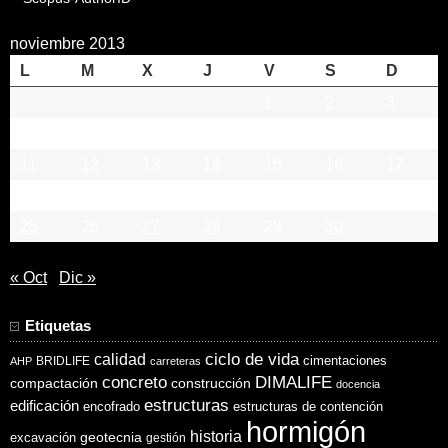
noviembre 2013
L
M
X
J
V
S
D
1
2
3
4
5
6
7
8
9
10
11
12
13
14
15
16
17
18
19
20
21
22
23
24
25
26
27
28
29
30
« Oct
Dic »
Etiquetas
ciclo de vida
calidad
cimentaciones
BRIDLIFE
AHP
carreteras
concreto
DIMALIFE
compactación
construcción
docencia
estructuras
edificación
encofrado
estructuras de contención
hormigón
historia
excavación
geotecnia
gestión