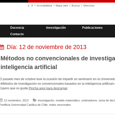
a
·
A
Accesibilidad
Mapa web
Buscar
Directorio
Docencia
Investigación
Publicaciones
Contacto
Día:
12 de noviembre de 2013
Métodos no convencionales de investiga
inteligencia artificial
El pasado mes de octubre tuve la ocasión de impartir un seminario en la Universi
«Métodos de investigación no convencionales basados en la inteligencia artificial»
Espero que os guste.
Pincha aquí para descargar
12 noviembre, 2013
investigación
,
modelo matemático
,
ordenadores
,
toma de deci
Pontificia Universidad Católica de Chile
,
redes neuronales