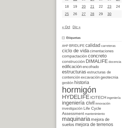
18
19
20
21
22
23
24
25
26
27
28
29
30
« Oct
Dic »
Etiquetas
calidad
BRIDLIFE
AHP
carreteras
ciclo de vida
cimentaciones
concreto
compactación
DIMALIFE
construcción
docencia
edificación
encofrado
estructuras
estructuras de
excavación
geotecnia
contención
historia
gestión
hormigón
HYDELIFE
ICITECH
ingeniería
ingeniería civil
innovación
Life Cycle
investigación
Assessment
mantenimiento
maquinaria
mejora de
suelos
mejora de terrenos