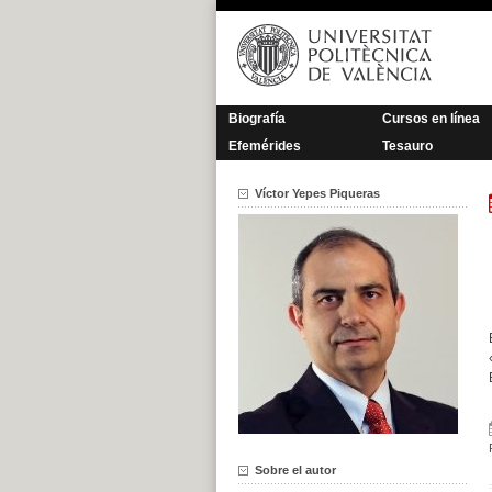
Saltar
al
contenido
Biografía
Cursos en línea
Efemérides
Tesauro
Víctor Yepes Piqueras
Sobre el autor