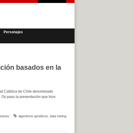
Personajes
ción basados en la
dad Católica de Chile denominado
. Os paso la presentación que hice.
siones
algoritmos genéticos
,
data mining
,