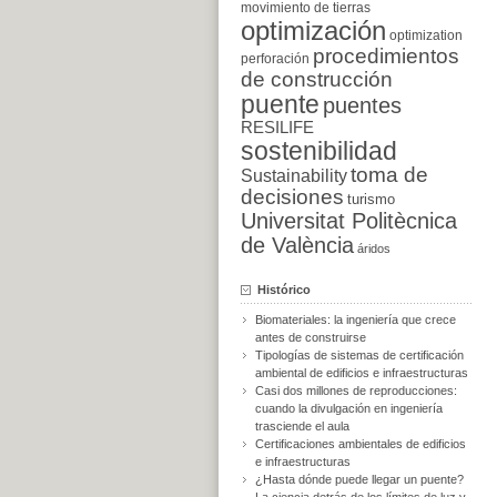
movimiento de tierras
optimización
optimization
procedimientos
perforación
de construcción
puente
puentes
RESILIFE
sostenibilidad
toma de
Sustainability
decisiones
turismo
Universitat Politècnica
de València
áridos
Histórico
Biomateriales: la ingeniería que crece
antes de construirse
Tipologías de sistemas de certificación
ambiental de edificios e infraestructuras
Casi dos millones de reproducciones:
cuando la divulgación en ingeniería
trasciende el aula
Certificaciones ambientales de edificios
e infraestructuras
¿Hasta dónde puede llegar un puente?
La ciencia detrás de los límites de luz y