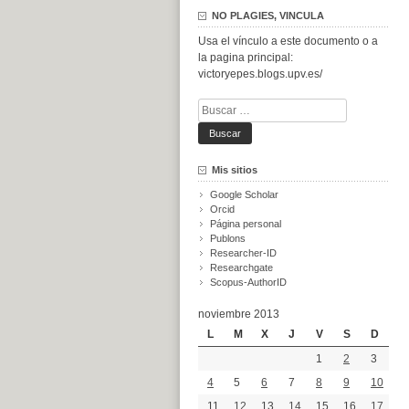
NO PLAGIES, VINCULA
Usa el vínculo a este documento o a
la pagina principal:
victoryepes.blogs.upv.es/
Buscar:
Mis sitios
Google Scholar
Orcid
Página personal
Publons
Researcher-ID
Researchgate
Scopus-AuthorID
noviembre 2013
L
M
X
J
V
S
D
1
2
3
4
5
6
7
8
9
10
11
12
13
14
15
16
17