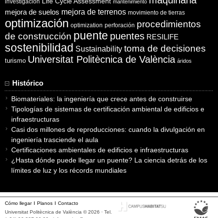
Life Cycle Assessment
investigación
mantenimiento
mejora de suelos
mejora de terrenos
movimiento de tierras
optimización
procedimientos
optimization
perforación
puente
puentes
de construcción
RESILIFE
sostenibilidad
toma de decisiones
Sustainability
Universitat Politècnica de València
turismo
áridos
Histórico
Biomateriales: la ingeniería que crece antes de construirse
Tipologías de sistemas de certificación ambiental de edificios e
infraestructuras
Casi dos millones de reproducciones: cuando la divulgación en
ingeniería trasciende el aula
Certificaciones ambientales de edificios e infraestructuras
¿Hasta dónde puede llegar un puente? La ciencia detrás de los
límites de luz y los récords mundiales
Cómo llegar
Planos
Contacto
Universitat Politècnica de València © 2026 · Tel.