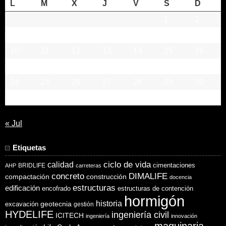
L
M
X
J
V
S
D
1
2
3
4
5
6
7
8
9
10
11
12
13
14
15
16
17
18
19
20
21
22
23
24
25
26
27
28
29
30
31
« Jul
Etiquetas
ciclo de vida
calidad
cimentaciones
BRIDLIFE
AHP
carreteras
concreto
DIMALIFE
compactación
construcción
docencia
estructuras
edificación
encofrado
estructuras de contención
hormigón
historia
excavación
geotecnia
gestión
HYDELIFE
ingeniería civil
ICITECH
ingeniería
innovación
maquinaria