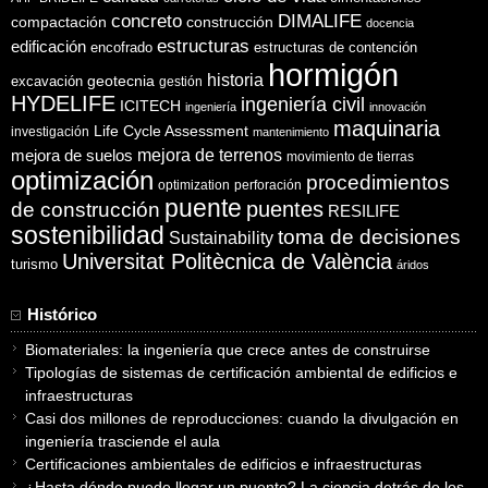
concreto
DIMALIFE
compactación
construcción
docencia
estructuras
edificación
encofrado
estructuras de contención
hormigón
historia
excavación
geotecnia
gestión
HYDELIFE
ingeniería civil
ICITECH
ingeniería
innovación
maquinaria
Life Cycle Assessment
investigación
mantenimiento
mejora de suelos
mejora de terrenos
movimiento de tierras
optimización
procedimientos
optimization
perforación
puente
puentes
de construcción
RESILIFE
sostenibilidad
toma de decisiones
Sustainability
Universitat Politècnica de València
turismo
áridos
Histórico
Biomateriales: la ingeniería que crece antes de construirse
Tipologías de sistemas de certificación ambiental de edificios e
infraestructuras
Casi dos millones de reproducciones: cuando la divulgación en
ingeniería trasciende el aula
Certificaciones ambientales de edificios e infraestructuras
¿Hasta dónde puede llegar un puente? La ciencia detrás de los