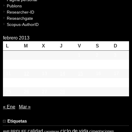
Publons
Researcher-ID
Researchgate
Scopus-AuthorID
febrero 2013
L
M
X
J
V
S
D
1
2
3
4
5
6
7
8
9
10
11
12
13
14
15
16
17
18
19
20
21
22
23
24
25
26
27
28
« Ene
Mar »
Etiquetas
ciclo de vida
calidad
cimentaciones
BRIDLIFE
AHP
carreteras