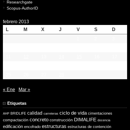
Researchgate
Scopus-AuthorID
febrero 2013
L
M
X
J
V
S
D
1
2
3
4
5
6
7
8
9
10
11
12
13
14
15
16
17
18
19
20
21
22
23
24
25
26
27
28
« Ene
Mar »
Etiquetas
ciclo de vida
calidad
cimentaciones
BRIDLIFE
AHP
carreteras
concreto
DIMALIFE
compactación
construcción
docencia
estructuras
edificación
encofrado
estructuras de contención