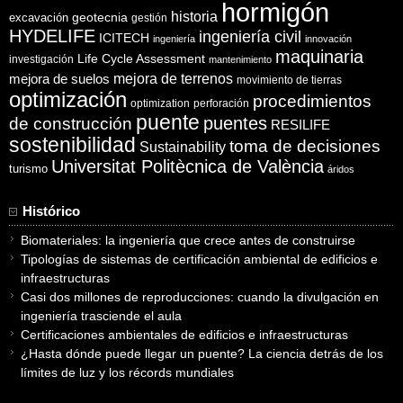
hormigón
historia
excavación
geotecnia
gestión
HYDELIFE
ingeniería civil
ICITECH
ingeniería
innovación
maquinaria
Life Cycle Assessment
investigación
mantenimiento
mejora de suelos
mejora de terrenos
movimiento de tierras
optimización
procedimientos
optimization
perforación
puente
puentes
de construcción
RESILIFE
sostenibilidad
toma de decisiones
Sustainability
Universitat Politècnica de València
turismo
áridos
Histórico
Biomateriales: la ingeniería que crece antes de construirse
Tipologías de sistemas de certificación ambiental de edificios e
infraestructuras
Casi dos millones de reproducciones: cuando la divulgación en
ingeniería trasciende el aula
Certificaciones ambientales de edificios e infraestructuras
¿Hasta dónde puede llegar un puente? La ciencia detrás de los
límites de luz y los récords mundiales