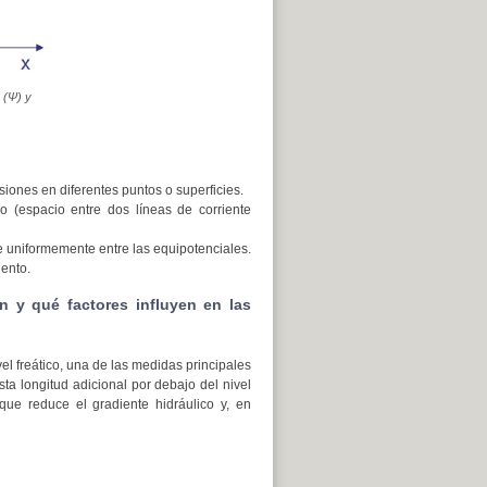
 (
Ψ
) y
iones en diferentes puntos o superficies.
o (espacio entre dos líneas de corriente
e uniformemente entre las equipotenciales.
iento.
 y qué factores influyen en las
l freático, una de las medidas principales
sta longitud adicional por debajo del nivel
ue reduce el gradiente hidráulico y, en