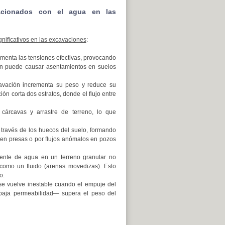
lacionados con el agua en las
nificativos en las excavaciones
:
menta las tensiones efectivas, provocando
ién puede causar asentamientos en suelos
avación incrementa su peso y reduce su
ción corta dos estratos, donde el flujo entre
cárcavas y arrastre de terreno, lo que
a través de los huecos del suelo, formando
 en presas o por flujos anómalos en pozos
ente de agua en un terreno granular no
 como un fluido (arenas movedizas). Esto
o.
se vuelve inestable cuando el empuje del
 baja permeabilidad— supera el peso del