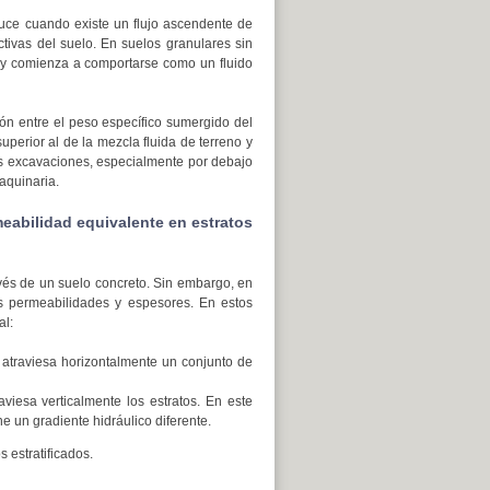
uce cuando existe un flujo ascendente de
ctivas del suelo. En suelos granulares sin
e y comienza a comportarse como un fluido
ón entre el peso específico sumergido del
uperior al de la mezcla fluida de terreno y
as excavaciones, especialmente por debajo
aquinaria.
meabilidad equivalente en estratos
ravés de un suelo concreto. Sin embargo, en
tes permeabilidades y espesores. En estos
al:
 atraviesa horizontalmente un conjunto de
viesa verticalmente los estratos. En este
ne un gradiente hidráulico diferente.
 estratificados.