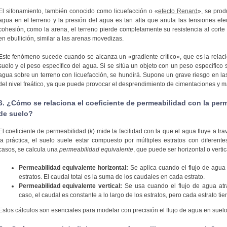
El sifonamiento, también conocido como licuefacción o «
efecto Renard
», se prod
agua en el terreno y la presión del agua es tan alta que anula las tensiones efe
cohesión, como la arena, el terreno pierde completamente su resistencia al cort
en ebullición, similar a las arenas movedizas.
Este fenómeno sucede cuando se alcanza un «gradiente crítico», que es la relaci
suelo y el peso específico del agua. Si se sitúa un objeto con un peso específico s
agua sobre un terreno con licuefacción, se hundirá. Supone un grave riesgo en l
del nivel freático, ya que puede provocar el desprendimiento de cimentaciones y m
6. ¿Cómo se relaciona el coeficiente de permeabilidad con la per
de suelo?
El coeficiente de permeabilidad (
k
) mide la facilidad con la que el agua fluye a t
la práctica, el suelo suele estar compuesto por múltiples estratos con diferen
casos, se calcula una
permeabilidad equivalente
, que puede ser horizontal o vertic
Permeabilidad equivalente horizontal:
Se aplica cuando el flujo de agua
estratos. El caudal total es la suma de los caudales en cada estrato.
Permeabilidad equivalente vertical:
Se usa cuando el flujo de agua atra
caso, el caudal es constante a lo largo de los estratos, pero cada estrato tie
Estos cálculos son esenciales para modelar con precisión el flujo de agua en suelos