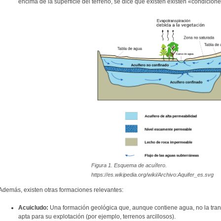
encima de la superficie del terreno, se dice que existen existen «condicione
Figura 1. Esquema de acuífero.
https://es.wikipedia.org/wiki/Archivo:Aquifer_es.svg
Además, existen otras formaciones relevantes:
Acuicludo:
Una formación geológica que, aunque contiene agua, no la trans
apta para su explotación (por ejemplo, terrenos arcillosos).