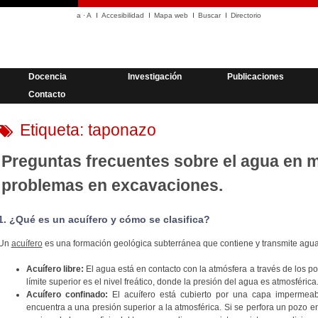
a
·
A
Accesibilidad
Mapa web
Buscar
Directorio
Docencia
Investigación
Publicaciones
Contacto
Etiqueta:
taponazo
Preguntas frecuentes sobre el agua en 
problemas en excavaciones.
1. ¿Qué es un acuífero y cómo se clasifica?
Un
acuífero
es una formación geológica subterránea que contiene y transmite agua.
Acuífero libre:
El agua está en contacto con la atmósfera a través de los por
límite superior es el nivel freático, donde la presión del agua es atmosférica
Acuífero confinado:
El acuífero está cubierto por una capa impermeab
encuentra a una presión superior a la atmosférica. Si se perfora un pozo e