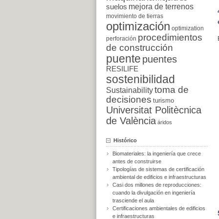
suelos
mejora de terrenos
movimiento de tierras
optimización
optimization
procedimientos
perforación
de construcción
puente
puentes
RESILIFE
sostenibilidad
toma de
Sustainability
decisiones
turismo
Universitat Politècnica
de València
áridos
Histórico
Biomateriales: la ingeniería que crece
antes de construirse
Tipologías de sistemas de certificación
ambiental de edificios e infraestructuras
Casi dos millones de reproducciones:
cuando la divulgación en ingeniería
trasciende el aula
Certificaciones ambientales de edificios
e infraestructuras