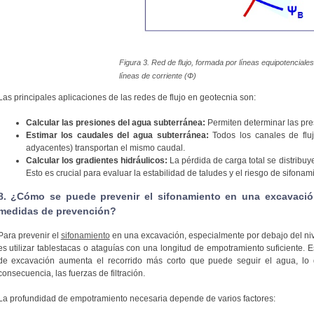
Figura 3. Red de flujo, formada por líneas equipotenciales
líneas de corriente (
Φ
)
Las principales aplicaciones de las redes de flujo en geotecnia son:
Calcular las presiones del agua subterránea:
Permiten determinar las pres
Estimar los caudales del agua subterránea:
Todos los canales de fluj
adyacentes) transportan el mismo caudal.
Calcular los gradientes hidráulicos:
La pérdida de carga total se distribuy
Esto es crucial para evaluar la estabilidad de taludes y el riesgo de sifonam
8. ¿Cómo se puede prevenir el sifonamiento en una excavación
medidas de prevención?
Para prevenir el
sifonamiento
en una excavación, especialmente por debajo del nive
es utilizar tablestacas o ataguías con una longitud de empotramiento suficiente. E
de excavación aumenta el recorrido más corto que puede seguir el agua, lo q
consecuencia, las fuerzas de filtración.
La profundidad de empotramiento necesaria depende de varios factores: