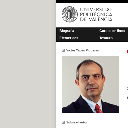
Saltar
al
contenido
Biografía
Cursos en línea
Efemérides
Tesauro
Víctor Yepes Piqueras
Sobre el autor