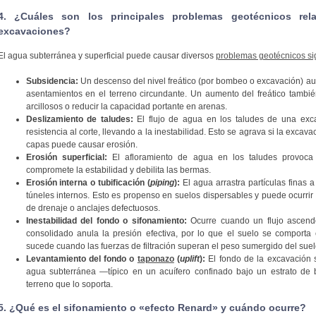
4. ¿Cuáles son los principales problemas geotécnicos re
excavaciones?
El agua subterránea y superficial puede causar diversos
problemas geotécnicos sig
Subsidencia:
Un descenso del nivel freático (por bombeo o excavación) au
asentamientos en el terreno circundante. Un aumento del freático tamb
arcillosos o reducir la capacidad portante en arenas.
Deslizamiento de taludes:
El flujo de agua en los taludes de una exc
resistencia al corte, llevando a la inestabilidad. Esto se agrava si la excava
capas puede causar erosión.
Erosión superficial:
El afloramiento de agua en los taludes provoca 
compromete la estabilidad y debilita las bermas.
Erosión interna o tubificación (
piping
):
El agua arrastra partículas finas 
túneles internos. Esto es propenso en suelos dispersables y puede ocurrir
de drenaje o anclajes defectuosos.
Inestabilidad del fondo o sifonamiento:
Ocurre cuando un flujo ascend
consolidado anula la presión efectiva, por lo que el suelo se comporta
sucede cuando las fuerzas de filtración superan el peso sumergido del suel
Levantamiento del fondo o
taponazo
(
uplift
):
El fondo de la excavación 
agua subterránea —típico en un acuífero confinado bajo un estrato de
terreno que lo soporta.
5. ¿Qué es el sifonamiento o «efecto Renard» y cuándo ocurre?