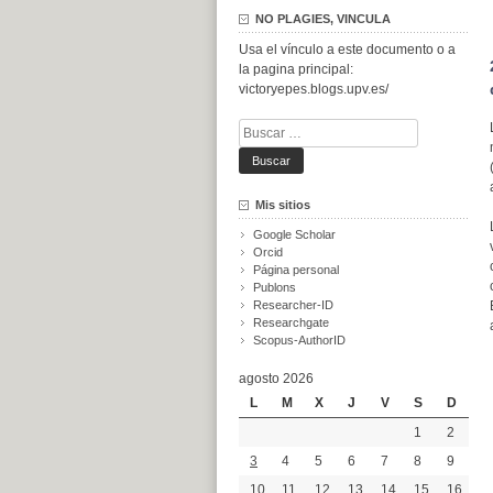
NO PLAGIES, VINCULA
Usa el vínculo a este documento o a
la pagina principal:
victoryepes.blogs.upv.es/
Buscar:
Mis sitios
Google Scholar
Orcid
Página personal
Publons
Researcher-ID
Researchgate
Scopus-AuthorID
agosto 2026
L
M
X
J
V
S
D
1
2
3
4
5
6
7
8
9
10
11
12
13
14
15
16