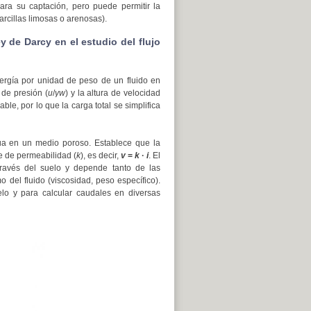
ra su captación, pero puede permitir la
arcillas limosas o arenosas).
y de Darcy en el estudio del flujo
nergía por unidad de peso de un fluido en
a de presión (
u
/
γw
) y la altura de velocidad
ble, por lo que la carga total se simplifica
ua en un medio poroso. Establece que la
te de permeabilidad (
k
), es decir,
v
=
k
·
i
. El
través del suelo y depende tanto de las
 del fluido (viscosidad, peso específico).
lo y para calcular caudales en diversas