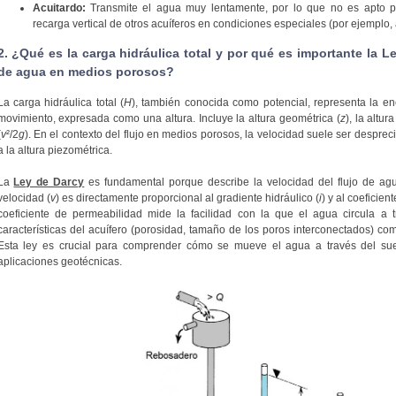
Acuitardo:
Transmite el agua muy lentamente, por lo que no es apto pa
recarga vertical de otros acuíferos en condiciones especiales (por ejemplo, 
2. ¿Qué es la carga hidráulica total y por qué es importante la Le
de agua en medios porosos?
La carga hidráulica total (
H
), también conocida como potencial, representa la e
movimiento, expresada como una altura. Incluye la altura geométrica (
z
), la altur
(
v
²/2
g
). En el contexto del flujo en medios porosos, la velocidad suele ser desprecia
a la altura piezométrica.
La
Ley de Darcy
es fundamental porque describe la velocidad del flujo de ag
velocidad (
v
) es directamente proporcional al gradiente hidráulico (
i
) y al coeficien
coeficiente de permeabilidad mide la facilidad con la que el agua circula a 
características del acuífero (porosidad, tamaño de los poros interconectados) como
Esta ley es crucial para comprender cómo se mueve el agua a través del sue
aplicaciones geotécnicas.