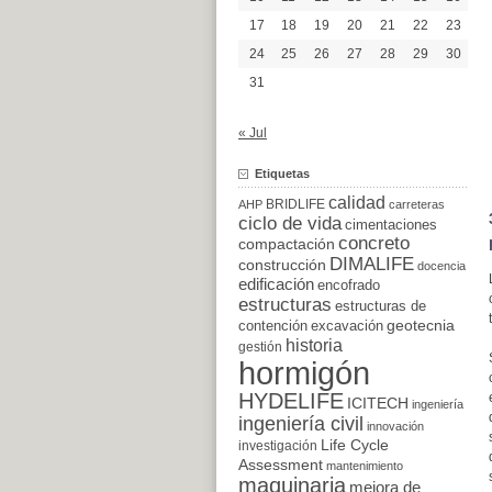
17
18
19
20
21
22
23
24
25
26
27
28
29
30
31
« Jul
Etiquetas
calidad
BRIDLIFE
AHP
carreteras
ciclo de vida
cimentaciones
concreto
compactación
DIMALIFE
construcción
docencia
edificación
encofrado
estructuras
estructuras de
excavación
geotecnia
contención
historia
gestión
hormigón
HYDELIFE
ICITECH
ingeniería
ingeniería civil
innovación
Life Cycle
investigación
Assessment
mantenimiento
maquinaria
mejora de