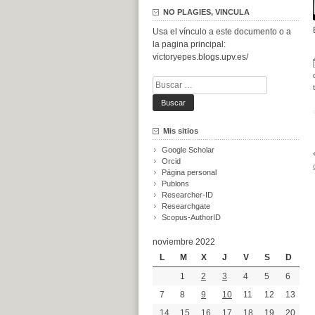
NO PLAGIES, VINCULA
Usa el vínculo a este documento o a
la pagina principal:
victoryepes.blogs.upv.es/
Buscar:
Mis sitios
Google Scholar
Orcid
Página personal
Publons
Researcher-ID
Researchgate
Scopus-AuthorID
noviembre 2022
L
M
X
J
V
S
D
1
2
3
4
5
6
7
8
9
10
11
12
13
14
15
16
17
18
19
20