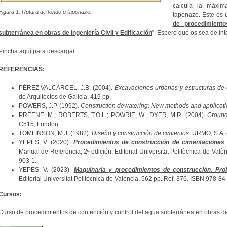
calcula la máxim
Figura 1. Rotura de fondo o taponazo.
taponazo. Este es 
de procedimient
subterránea en obras de Ingeniería Civil y Edificación
”. Espero que os sea de int
Pincha aquí para descargar
REFERENCIAS:
PÉREZ VALCÁRCEL, J.B. (2004).
Excavaciones urbanas y estructuras de
de Arquitectos de Galicia, 419 pp.
POWERS, J.P. (1992).
Construction dewatering: New methods and applicat
PREENE, M.; ROBERTS, T.O.L.; POWRIE, W., DYER, M.R. (2004).
Ground
C515, London.
TOMLINSON, M.J. (1982).
Diseño y construcción de cimientos
. URMO, S.A. 
YEPES, V. (2020).
Procedimientos de construcción de cimentaciones 
Manual de Referencia, 2ª edición. Editorial Universitat Politècnica de Val
903-1.
YEPES, V. (2023).
Maquinaria y procedimientos de construcción. Pro
Editorial Universitat Politècnica de València, 562 pp. Ref. 376. ISBN 978-8
Cursos:
Curso de procedimientos de contención y control del agua subterránea en obras de I