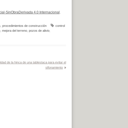
al-SinObraDerivada 4.0 Internacional
.
s
,
procedimientos de construcción
control
o
,
mejora del terreno
,
pozos de alivio
,
idad de la hinca de una tablestaca para evitar el
sifonamiento