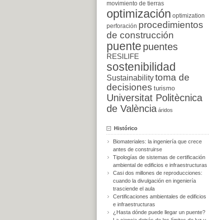
movimiento de tierras
optimización
optimization
procedimientos
perforación
de construcción
puente
puentes
RESILIFE
sostenibilidad
toma de
Sustainability
decisiones
turismo
Universitat Politècnica
de València
áridos
Histórico
Biomateriales: la ingeniería que crece
antes de construirse
Tipologías de sistemas de certificación
ambiental de edificios e infraestructuras
Casi dos millones de reproducciones:
cuando la divulgación en ingeniería
trasciende el aula
Certificaciones ambientales de edificios
e infraestructuras
¿Hasta dónde puede llegar un puente?
La ciencia detrás de los límites de luz y