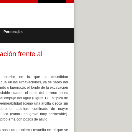
Personajes
ción frente al
anterior, en la que se describían
agua en las excavaciones
, ya se habló del
ndo o taponazo: el fondo de la excavación
stable cuando el peso del terreno no es
el empuje del agua (Figura 1). Es típico de
permeabilidad (como una arcilla o roca sin
 sobre un acuífero confinado de mayor
ráulica (como una grava muy permeable).
l problema con
pozos de alivio
.
s paso un problema resuelto en el que se