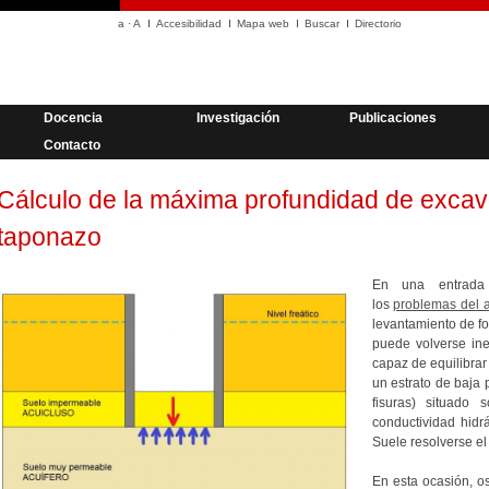
a
·
A
Accesibilidad
Mapa web
Buscar
Directorio
Docencia
Investigación
Publicaciones
Contacto
Cálculo de la máxima profundidad de excava
taponazo
En una entrada 
los
problemas del 
levantamiento de fo
puede volverse ine
capaz de equilibrar 
un estrato de baja 
fisuras) situado
conductividad hid
Suele resolverse e
En esta ocasión, o