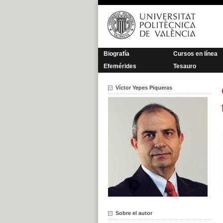
Saltar
al
contenido
Biografía
Cursos en línea
Efemérides
Tesauro
Víctor Yepes Piqueras
Sobre el autor