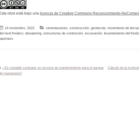
Esta obra está bajo una
licencia de Creative Commons Reconocimiento-NoComerci
14 noviembre, 2022
cimentaciones
,
construcción
,
geotecnia
,
movimiento de tierra
del nivel freático
,
dewatering
,
estructuras de contención
,
excavación
,
levantamiento del fond
taponazo
Navegación
¿Es rentable contratar un servicio de mantenimiento para el parque
Cálculo de la profund
de maquinaria?
de
entradas