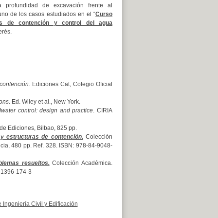
a profundidad de excavación frente al
uno de los casos estudiados en el “
Curso
os de contención y control del agua
erés.
 contención.
Ediciones Cat, Colegio Oficial
ions
. Ed. Wiley et al., New York.
water control: design and practice
. CIRIA
de Ediciones, Bilbao, 825 pp.
y estructuras de contención.
Colección
ència, 480 pp. Ref. 328. ISBN: 978-84-9048-
blemas resueltos.
Colección Académica.
4-1396-174-3
ngeniería Civil y Edificación