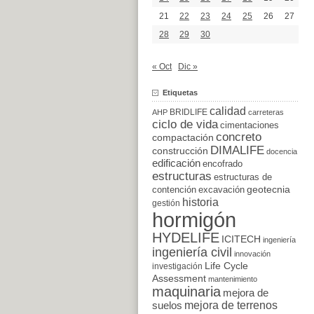
21
22
23
24
25
26
27
28
29
30
« Oct
Dic »
Etiquetas
calidad
BRIDLIFE
AHP
carreteras
ciclo de vida
cimentaciones
concreto
compactación
DIMALIFE
construcción
docencia
edificación
encofrado
estructuras
estructuras de
excavación
geotecnia
contención
historia
gestión
hormigón
HYDELIFE
ICITECH
ingeniería
ingeniería civil
innovación
Life Cycle
investigación
Assessment
mantenimiento
maquinaria
mejora de
suelos
mejora de terrenos