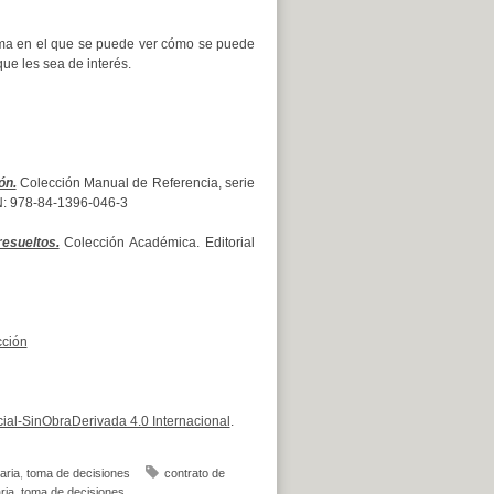
ma en el que se puede ver cómo se puede
que les sea de interés.
ón.
Colección Manual de Referencia, serie
SBN: 978-84-1396-046-3
esueltos.
Colección Académica. Editorial
cción
al-SinObraDerivada 4.0 Internacional
.
aria
,
toma de decisiones
contrato de
ria
,
toma de decisiones