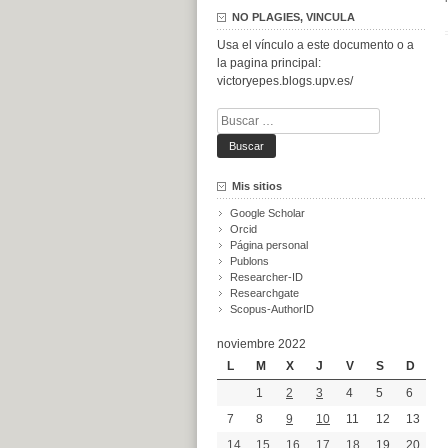
NO PLAGIES, VINCULA
Usa el vínculo a este documento o a
la pagina principal:
victoryepes.blogs.upv.es/
Buscar:
Mis sitios
Google Scholar
Orcid
Página personal
Publons
Researcher-ID
Researchgate
Scopus-AuthorID
noviembre 2022
L
M
X
J
V
S
D
1
2
3
4
5
6
7
8
9
10
11
12
13
14
15
16
17
18
19
20