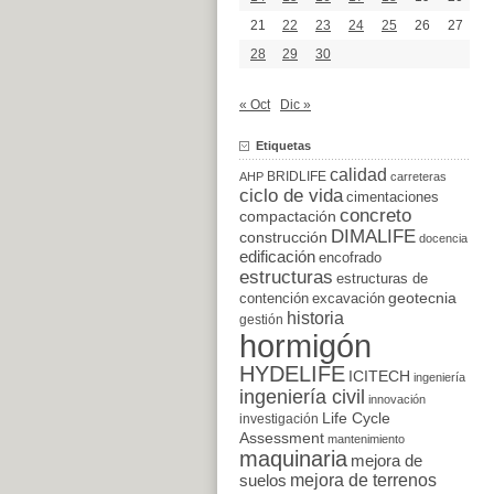
21
22
23
24
25
26
27
28
29
30
« Oct
Dic »
Etiquetas
calidad
BRIDLIFE
AHP
carreteras
ciclo de vida
cimentaciones
concreto
compactación
DIMALIFE
construcción
docencia
edificación
encofrado
estructuras
estructuras de
excavación
geotecnia
contención
historia
gestión
hormigón
HYDELIFE
ICITECH
ingeniería
ingeniería civil
innovación
Life Cycle
investigación
Assessment
mantenimiento
maquinaria
mejora de
suelos
mejora de terrenos