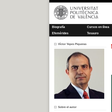
Saltar
al
contenido
Biografía
Cursos en línea
Efemérides
Tesauro
Víctor Yepes Piqueras
Sobre el autor