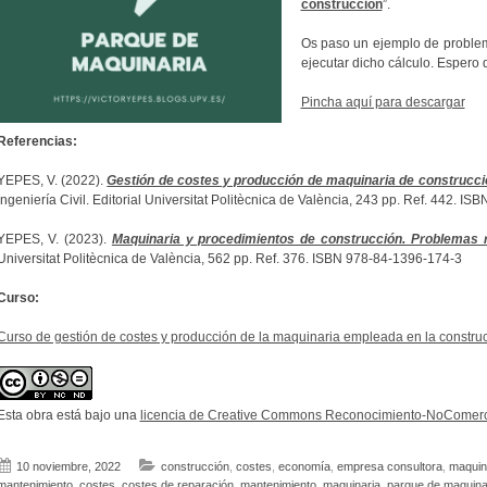
construcción
”.
Os paso un ejemplo de proble
ejecutar dicho cálculo. Espero 
Pincha aquí para descargar
Referencias:
YEPES, V. (2022).
Gestión de costes y producción de maquinaria de construcci
Ingeniería Civil. Editorial Universitat Politècnica de València, 243 pp. Ref. 442. I
YEPES, V. (2023).
Maquinaria y procedimientos de construcción. Problemas r
Universitat Politècnica de València, 562 pp. Ref. 376. ISBN 978-84-1396-174-3
Curso:
Curso de gestión de costes y producción de la maquinaria empleada en la constru
Esta obra está bajo una
licencia de Creative Commons Reconocimiento-NoComerci
10 noviembre, 2022
construcción
,
costes
,
economía
,
empresa consultora
,
maquin
mantenimiento
,
costes
,
costes de reparación
,
mantenimiento
,
maquinaria
,
parque de maquina