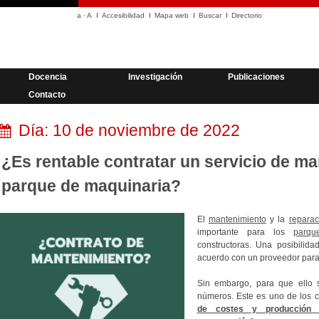
a
·
A
Accesibilidad
Mapa web
Buscar
Directorio
Docencia
Investigación
Publicaciones
Contacto
Día:
10 de noviembre de 2022
¿Es rentable contratar un servicio de ma
parque de maquinaria?
El
mantenimiento
y la
reparac
importante para los
parqu
constructoras. Una posibilid
acuerdo con un proveedor para 
Sin embargo, para que ello 
números. Este es uno de los c
de costes y producción 