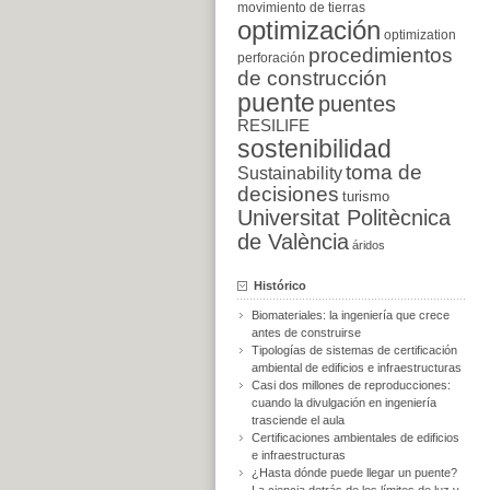
movimiento de tierras
optimización
optimization
procedimientos
perforación
de construcción
puente
puentes
RESILIFE
sostenibilidad
toma de
Sustainability
decisiones
turismo
Universitat Politècnica
de València
áridos
Histórico
Biomateriales: la ingeniería que crece
antes de construirse
Tipologías de sistemas de certificación
ambiental de edificios e infraestructuras
Casi dos millones de reproducciones:
cuando la divulgación en ingeniería
trasciende el aula
Certificaciones ambientales de edificios
e infraestructuras
¿Hasta dónde puede llegar un puente?
La ciencia detrás de los límites de luz y