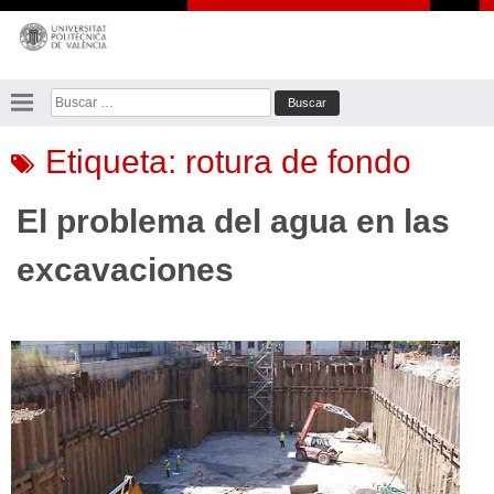
Saltar
al
contenido
Buscar:
Etiqueta:
rotura de fondo
El problema del agua en las
excavaciones