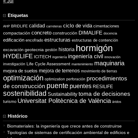
« Jul
Etiquetas
ciclo de vida
calidad
cimentaciones
BRIDLIFE
AHP
carreteras
concreto
DIMALIFE
compactación
construcción
docencia
estructuras
edificación
encofrado
estructuras de contención
hormigón
historia
excavación
geotecnia
gestión
HYDELIFE
ingeniería civil
ICITECH
ingeniería
innovación
maquinaria
Life Cycle Assessment
investigación
mantenimiento
mejora de suelos
mejora de terrenos
movimiento de tierras
optimización
procedimientos
optimization
perforación
puente
puentes
de construcción
RESILIFE
sostenibilidad
toma de decisiones
Sustainability
Universitat Politècnica de València
turismo
áridos
Histórico
Biomateriales: la ingeniería que crece antes de construirse
Tipologías de sistemas de certificación ambiental de edificios e