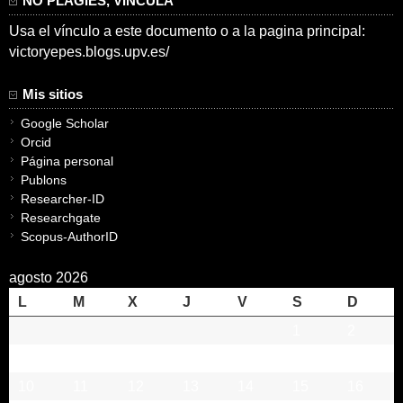
NO PLAGIES, VINCULA
Usa el vínculo a este documento o a la pagina principal:
victoryepes.blogs.upv.es/
Mis sitios
Google Scholar
Orcid
Página personal
Publons
Researcher-ID
Researchgate
Scopus-AuthorID
agosto 2026
L
M
X
J
V
S
D
1
2
3
4
5
6
7
8
9
10
11
12
13
14
15
16