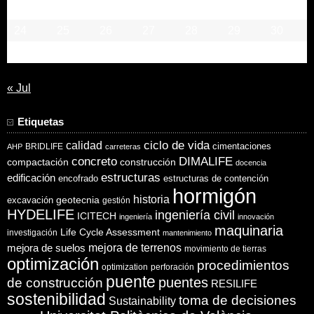
17
18
19
20
21
22
23
24
25
26
27
28
29
30
31
« Jul
Etiquetas
ciclo de vida
calidad
cimentaciones
BRIDLIFE
AHP
carreteras
concreto
DIMALIFE
compactación
construcción
docencia
estructuras
edificación
encofrado
estructuras de contención
hormigón
historia
excavación
geotecnia
gestión
HYDELIFE
ingeniería civil
ICITECH
ingeniería
innovación
maquinaria
Life Cycle Assessment
investigación
mantenimiento
mejora de suelos
mejora de terrenos
movimiento de tierras
optimización
procedimientos
optimization
perforación
puente
puentes
de construcción
RESILIFE
sostenibilidad
toma de decisiones
Sustainability