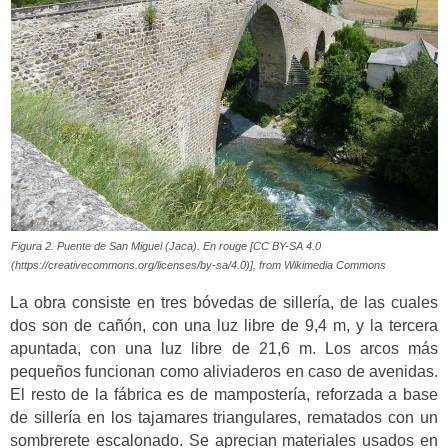
Figura 2. Puente de San Miguel (Jaca). En rouge [CC BY-SA 4.0
(https://creativecommons.org/licenses/by-sa/4.0)], from Wikimedia Commons
La obra consiste en tres bóvedas de sillería, de las cuales
dos son de cañón, con una luz libre de 9,4 m, y la tercera
apuntada, con una luz libre de 21,6 m. Los arcos más
pequeños funcionan como aliviaderos en caso de avenidas.
El resto de la fábrica es de mampostería, reforzada a base
de sillería en los tajamares triangulares, rematados con un
sombrerete escalonado. Se aprecian materiales usados en