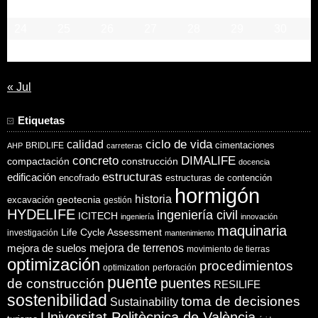
17
18
19
20
21
22
23
24
25
26
27
28
29
30
31
« Jul
Etiquetas
ciclo de vida
calidad
cimentaciones
BRIDLIFE
AHP
carreteras
concreto
DIMALIFE
compactación
construcción
docencia
estructuras
edificación
encofrado
estructuras de contención
hormigón
historia
excavación
geotecnia
gestión
HYDELIFE
ingeniería civil
ICITECH
ingeniería
innovación
maquinaria
Life Cycle Assessment
investigación
mantenimiento
mejora de suelos
mejora de terrenos
movimiento de tierras
optimización
procedimientos
optimization
perforación
puente
puentes
de construcción
RESILIFE
sostenibilidad
toma de decisiones
Sustainability
Universitat Politècnica de València