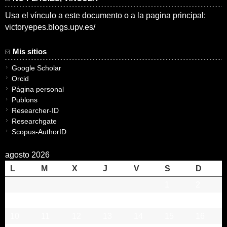
Usa el vínculo a este documento o a la pagina principal:
victoryepes.blogs.upv.es/
Mis sitios
Google Scholar
Orcid
Página personal
Publons
Researcher-ID
Researchgate
Scopus-AuthorID
agosto 2026
L
M
X
J
V
S
D
1
2
3
4
5
6
7
8
9
10
11
12
13
14
15
16