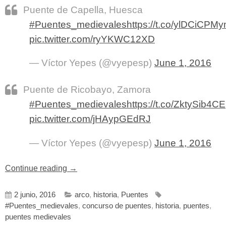
Puente de Capella, Huesca
#Puentes_medievales
https://t.co/ylDCiCPM
pic.twitter.com/ryYKWC12XD
— Víctor Yepes (@vyepesp)
June 1, 2016
Puente de Ricobayo, Zamora
#Puentes_medievales
https://t.co/ZktySib4CE
pic.twitter.com/jHAypGEdRJ
— Víctor Yepes (@vyepesp)
June 1, 2016
«Los
Continue reading
→
puentes
medievales
2 junio, 2016
arco
,
historia
,
Puentes
españoles,
#Puentes_medievales
,
concurso de puentes
,
historia
,
puentes
,
¿con
puentes medievales
cuál