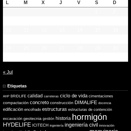
L
M
X
J
V
S
D
1
2
3
4
5
6
7
8
9
10
11
12
13
14
15
16
17
18
19
20
21
22
23
24
25
26
27
28
29
30
31
« Jul
Etiquetas
ciclo de vida
calidad
cimentaciones
BRIDLIFE
AHP
carreteras
concreto
DIMALIFE
compactación
construcción
docencia
estructuras
edificación
encofrado
estructuras de contención
hormigón
historia
excavación
geotecnia
gestión
HYDELIFE
ingeniería civil
ICITECH
ingeniería
innovación