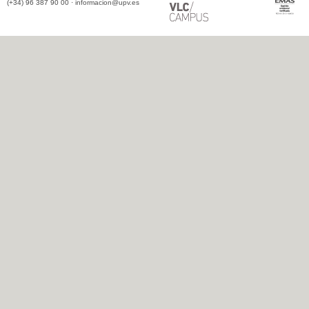
(+34) 96 387 90 00 ·
informacion@upv.es