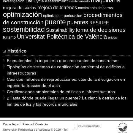
maquinaria
Life Cycle Assessment
investigación
mantenimiento
mejora de suelos
mejora de terrenos
movimiento de tierras
optimización
procedimientos
optimization
perforación
puente
puentes
de construcción
RESILIFE
sostenibilidad
toma de decisiones
Sustainability
Universitat Politècnica de València
turismo
áridos
Histórico
Biomateriales: la ingeniería que crece antes de construirse
Tipologías de sistemas de certificación ambiental de edificios e
infraestructuras
Casi dos millones de reproducciones: cuando la divulgación en
ingeniería trasciende el aula
Certificaciones ambientales de edificios e infraestructuras
¿Hasta dónde puede llegar un puente? La ciencia detrás de los
límites de luz y los récords mundiales
Cómo llegar
Planos
Contacto
Universitat Politècnica de València © 2026 · Tel.