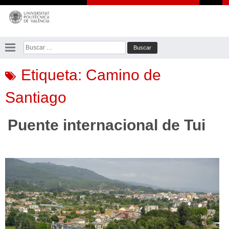
Saltar
al
contenido
Buscar:
Etiqueta:
Camino de
Santiago
Puente internacional de Tui