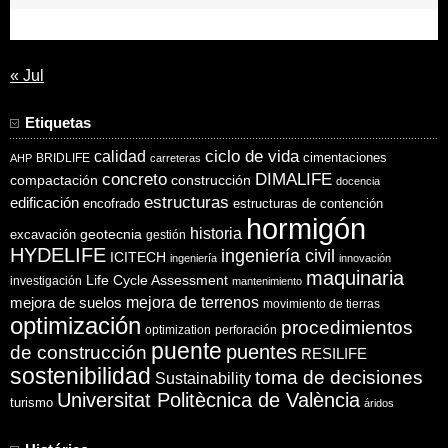
31
« Jul
Etiquetas
ciclo de vida
calidad
cimentaciones
BRIDLIFE
AHP
carreteras
concreto
DIMALIFE
compactación
construcción
docencia
estructuras
edificación
encofrado
estructuras de contención
hormigón
historia
excavación
geotecnia
gestión
HYDELIFE
ingeniería civil
ICITECH
ingeniería
innovación
maquinaria
Life Cycle Assessment
investigación
mantenimiento
mejora de suelos
mejora de terrenos
movimiento de tierras
optimización
procedimientos
optimization
perforación
puente
puentes
de construcción
RESILIFE
sostenibilidad
toma de decisiones
Sustainability
Universitat Politècnica de València
turismo
áridos