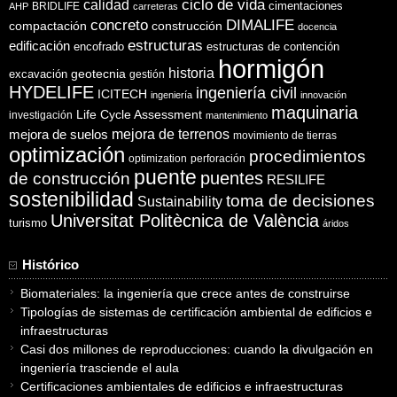
ciclo de vida
calidad
cimentaciones
BRIDLIFE
AHP
carreteras
concreto
DIMALIFE
compactación
construcción
docencia
estructuras
edificación
encofrado
estructuras de contención
hormigón
historia
excavación
geotecnia
gestión
HYDELIFE
ingeniería civil
ICITECH
ingeniería
innovación
maquinaria
Life Cycle Assessment
investigación
mantenimiento
mejora de suelos
mejora de terrenos
movimiento de tierras
optimización
procedimientos
optimization
perforación
puente
puentes
de construcción
RESILIFE
sostenibilidad
toma de decisiones
Sustainability
Universitat Politècnica de València
turismo
áridos
Histórico
Biomateriales: la ingeniería que crece antes de construirse
Tipologías de sistemas de certificación ambiental de edificios e
infraestructuras
Casi dos millones de reproducciones: cuando la divulgación en
ingeniería trasciende el aula
Certificaciones ambientales de edificios e infraestructuras