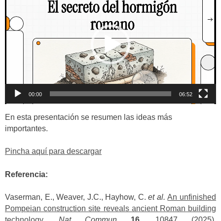
de
vídeo
00:00
06:52
En esta presentación se resumen las ideas más
importantes.
Pincha aquí para descargar
Referencia:
Vaserman, E., Weaver, J.C., Hayhow, C.
et al.
An unfinished
Pompeian construction site reveals ancient Roman building
technology
.
Nat Commun
16
, 10847 (2025).