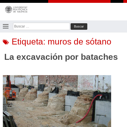
Saltar
al
contenido
Buscar:
Etiqueta:
muros de sótano
La excavación por bataches