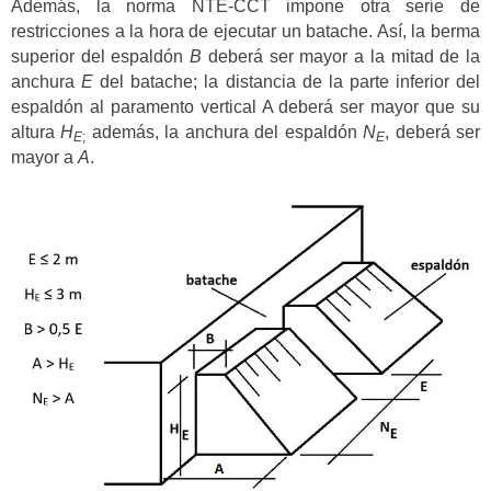
Además, la norma NTE-CCT impone otra serie de
restricciones a la hora de ejecutar un batache. Así, la berma
superior del espaldón
B
deberá ser mayor a la mitad de la
anchura
E
del batache; la distancia de la parte inferior del
espaldón al paramento vertical A deberá ser mayor que su
altura
H
además, la anchura del espaldón
N
, deberá ser
E
;
E
mayor a
A
.