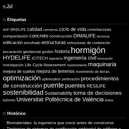
« Jul
Etiquetas
ciclo de vida
calidad
cimentaciones
BRIDLIFE
AHP
carreteras
concreto
DIMALIFE
compactación
construcción
docencia
estructuras
edificación
encofrado
estructuras de contención
hormigón
historia
excavación
geotecnia
gestión
HYDELIFE
ingeniería civil
ICITECH
ingeniería
innovación
maquinaria
Life Cycle Assessment
investigación
mantenimiento
mejora de suelos
mejora de terrenos
movimiento de tierras
optimización
procedimientos
optimization
perforación
puente
puentes
de construcción
RESILIFE
sostenibilidad
toma de decisiones
Sustainability
Universitat Politècnica de València
turismo
áridos
Histórico
Biomateriales: la ingeniería que crece antes de construirse
Tipologías de sistemas de certificación ambiental de edificios e