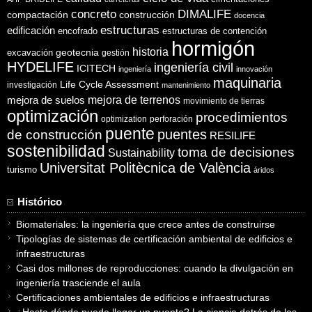
concreto
DIMALIFE
compactación
construcción
docencia
estructuras
edificación
encofrado
estructuras de contención
hormigón
historia
excavación
geotecnia
gestión
HYDELIFE
ingeniería civil
ICITECH
ingeniería
innovación
maquinaria
Life Cycle Assessment
investigación
mantenimiento
mejora de suelos
mejora de terrenos
movimiento de tierras
optimización
procedimientos
optimization
perforación
puente
puentes
de construcción
RESILIFE
sostenibilidad
toma de decisiones
Sustainability
Universitat Politècnica de València
turismo
áridos
Histórico
Biomateriales: la ingeniería que crece antes de construirse
Tipologías de sistemas de certificación ambiental de edificios e
infraestructuras
Casi dos millones de reproducciones: cuando la divulgación en
ingeniería trasciende el aula
Certificaciones ambientales de edificios e infraestructuras