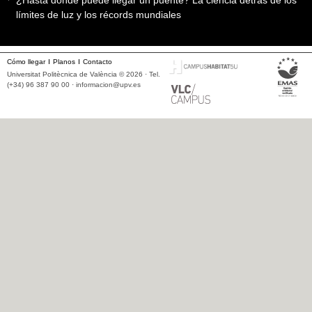
¿Hasta dónde puede llegar un puente? La ciencia detrás de los
límites de luz y los récords mundiales
Cómo llegar
Planos
Contacto
Universitat Politècnica de València © 2026 · Tel.
(+34) 96 387 90 00 ·
informacion@upv.es