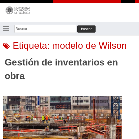
Saltar
al
contenido
Buscar:
Etiqueta:
modelo de Wilson
Gestión de inventarios en
obra