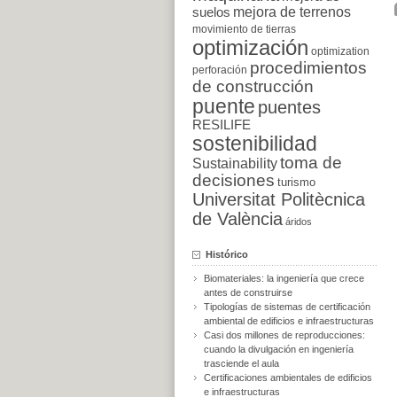
suelos
mejora de terrenos
movimiento de tierras
optimización
optimization
procedimientos
perforación
de construcción
puente
puentes
RESILIFE
sostenibilidad
toma de
Sustainability
decisiones
turismo
Universitat Politècnica
de València
áridos
Histórico
Biomateriales: la ingeniería que crece
antes de construirse
Tipologías de sistemas de certificación
ambiental de edificios e infraestructuras
Casi dos millones de reproducciones:
cuando la divulgación en ingeniería
trasciende el aula
Certificaciones ambientales de edificios
e infraestructuras