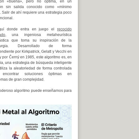
ción «buena», pero no óptima, en un
jón sin salida conocido como «mínimo
. Salir de ahí requiere una estrategia poco
ncional.
quí donde entra en juego el
recocido
ado
, una ingeniosa metaheurística
ástica que toma su inspiración de la
lurgia. Desarrollado de forma
ndiente por Kirkpatrick, Gelatt y Vecchi en
y por Černý en 1985, este algoritmo es, en
ia, una estrategia de búsqueda inteligente
tiliza la aleatoriedad de forma controlada
 encontrar soluciones óptimas en
emas de gran complejidad.
e poderoso algoritmo puede enseñarnos para