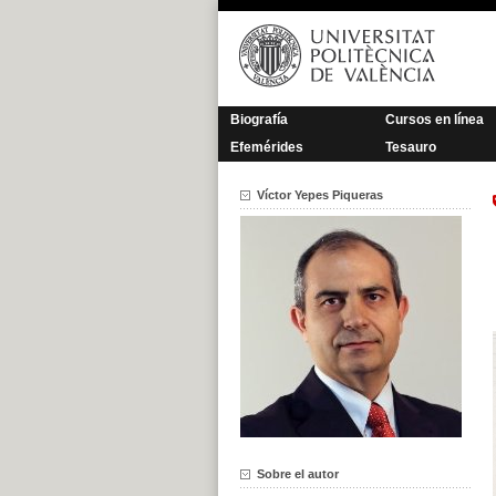
Saltar
al
contenido
Biografía
Cursos en línea
Efemérides
Tesauro
Víctor Yepes Piqueras
Sobre el autor