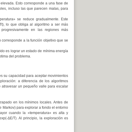
» elevada. Esto corresponde a una fase de
les, incluso las que parecen malas, para
eratura» se reduce gradualmente. Este
t), lo que obliga al algoritmo a ser más
e progresivamente en las regiones más
n corresponde a la función objetivo que se
ocido es lograr un estado de mínima energía
óptima del problema.
 es su capacidad para aceptar movimientos
loración: a diferencia de los algoritmos
 atravesar un pequeño valle para escalar
atrapado en los mínimos locales. Antes de
de Markov) para explorar a fondo el entorno
ayor cuando la «temperatura» es alta y
p(-ΔE/T). Al principio, la exploración es