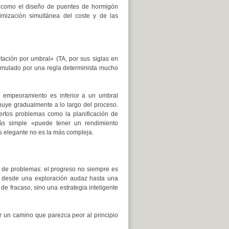
, como el diseño de puentes de hormigón
imización simultánea del coste y de las
ptación por umbral» (TA, por sus siglas en
 simulado por una regla determinista mucho
l empeoramiento es inferior a un umbral
inuye gradualmente a lo largo del proceso.
ertos problemas como la planificación de
 más simple «puede tener un rendimiento
s elegante no es la más compleja.
n de problemas: el progreso no siempre es
l, desde una exploración audaz hasta una
e fracaso, sino una estrategia inteligente
r un camino que parezca peor al principio