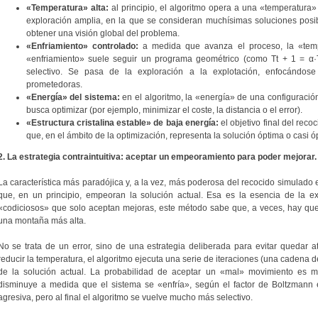
«Temperatura» alta:
al principio, el algoritmo opera a una «temperatura
exploración amplia, en la que se consideran muchísimas soluciones posib
obtener una visión global del problema.
«Enfriamiento» controlado:
a medida que avanza el proceso, la «temp
«enfriamiento» suele seguir un programa geométrico (como Tt + 1 = α·T
selectivo. Se pasa de la exploración a la explotación, enfocándos
prometedoras.
«Energía» del sistema:
en el algoritmo, la «energía» de una configuració
busca optimizar (por ejemplo, minimizar el coste, la distancia o el error).
«Estructura cristalina estable» de baja energía:
el objetivo final del rec
que, en el ámbito de la optimización, representa la solución óptima o casi 
2. La estrategia contraintuitiva: aceptar un empeoramiento para poder mejorar.
La característica más paradójica y, a la vez, más poderosa del recocido simulado
que, en un principio, empeoran la solución actual. Esa es la esencia de la exp
«codiciosos» que solo aceptan mejoras, este método sabe que, a veces, hay que
una montaña más alta.
No se trata de un error, sino de una estrategia deliberada para evitar quedar 
reducir la temperatura, el algoritmo ejecuta una serie de iteraciones (una cadena 
de la solución actual. La probabilidad de aceptar un «mal» movimiento es m
disminuye a medida que el sistema se «enfría», según el factor de Boltzmann ex
agresiva, pero al final el algoritmo se vuelve mucho más selectivo.