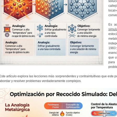
solu
calle
local»
conve
Es a
simul
estoc
meta
indepe
1983 
esenc
que u
para
probl
Este artículo explora las lecciones más sorprendentes y contraintuitivas que est
abordar y resolver problemas verdaderamente complejos.