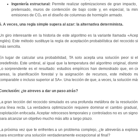
Ingeniería estructural:
Permite realizar optimizaciones de gran impacto
pretensado, muros de contención de bajo coste y, en especial, la min
emisiones de CO₂ en el diseño de columnas de hormigón armado.
5. A veces, una regla simple supera al azar: la alternativa determinista.
Un giro interesante en la historia de este algoritmo es la variante llamada «Ace
inglés). Este método sustituye la regla de aceptación probabilística del recocido
más sencilla.
En lugar de calcular una probabilidad, TA solo acepta una solución peor si e
predefinido. Este umbral, al igual que la temperatura del algoritmo original, dism
Lo sorprendente es el resultado: estudios empíricos han demostrado que, en ci
tareas, la planificación forestal y la asignación de recursos, este método
comparable o incluso superior al SA». Una lección de que, a veces, la solución má
Conclusión: ¿te atreves a dar un paso atrás?
La gran lección del recocido simulado es una profunda metáfora de la resolució
una línea recta. La verdadera optimización requiere dominar el cambio gradua
explotación enfocada. Aceptar retrocesos temporales y controlados no es un signo d
para alcanzar un objetivo mucho más alto a largo plazo.
La próxima vez que te enfrentes a un problema complejo, ¿te atreverás a explora
para encontrar una solución verdaderamente excepcional al final?