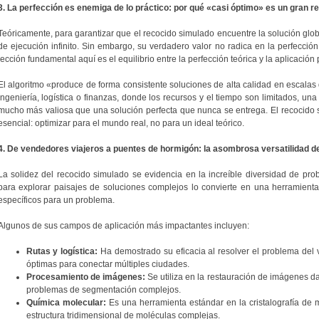
3. La perfección es enemiga de lo práctico: por qué «casi óptimo» es un gran re
Teóricamente, para garantizar que el recocido simulado encuentre la solución glo
de ejecución infinito. Sin embargo, su verdadero valor no radica en la perfecció
lección fundamental aquí es el equilibrio entre la perfección teórica y la aplicación 
El algoritmo «produce de forma consistente soluciones de alta calidad en escalas
ingeniería, logística o finanzas, donde los recursos y el tiempo son limitados, un
mucho más valiosa que una solución perfecta que nunca se entrega. El recocido 
esencial: optimizar para el mundo real, no para un ideal teórico.
4. De vendedores viajeros a puentes de hormigón: la asombrosa versatilidad de
La solidez del recocido simulado se evidencia en la increíble diversidad de pr
para explorar paisajes de soluciones complejos lo convierte en una herramienta
específicos para un problema.
Algunos de sus campos de aplicación más impactantes incluyen:
Rutas y logística:
Ha demostrado su eficacia al resolver el problema del 
óptimas para conectar múltiples ciudades.
Procesamiento de imágenes:
Se utiliza en la restauración de imágenes d
problemas de segmentación complejos.
Química molecular:
Es una herramienta estándar en la cristalografía de
estructura tridimensional de moléculas complejas.