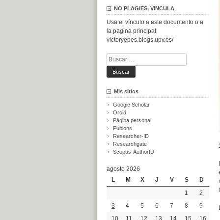
NO PLAGIES, VINCULA
Usa el vínculo a este documento o a
la pagina principal:
victoryepes.blogs.upv.es/
Buscar:
Mis sitios
Google Scholar
Orcid
Página personal
Publons
Researcher-ID
Researchgate
Scopus-AuthorID
agosto 2026
L
M
X
J
V
S
D
1
2
3
4
5
6
7
8
9
10
11
12
13
14
15
16