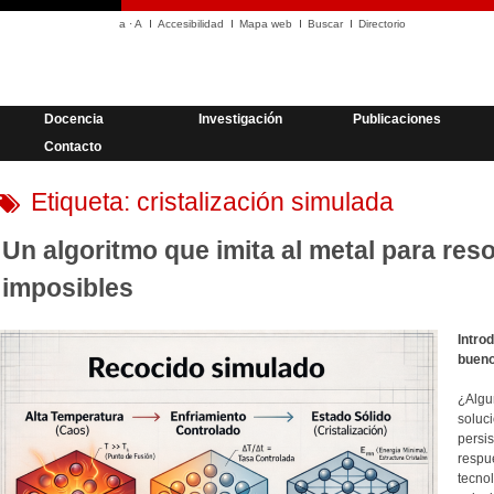
a
·
A
Accesibilidad
Mapa web
Buscar
Directorio
Docencia
Investigación
Publicaciones
Contacto
Etiqueta:
cristalización simulada
Un algoritmo que imita al metal para res
imposibles
Intro
bueno
¿Algu
soluci
persi
respu
tecno