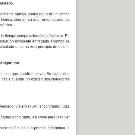
sultado.
balmente óptima, podría requerir un tiempo
n teórica, sino en su gran pragmatismo. La
práctica.
 de tiempo computacionales prácticas». En
a solución excelente entregada a tiempo es
simulado encarna este principio de diseño
l algoritmo.
oblemas que puede resolver. Su capacidad
 fiable cuando no existen solucionadores
vendedor viajero (TSP), encontrando rutas
añadas o con ruido, así como para resolver
 macromoléculas que permite determinar la