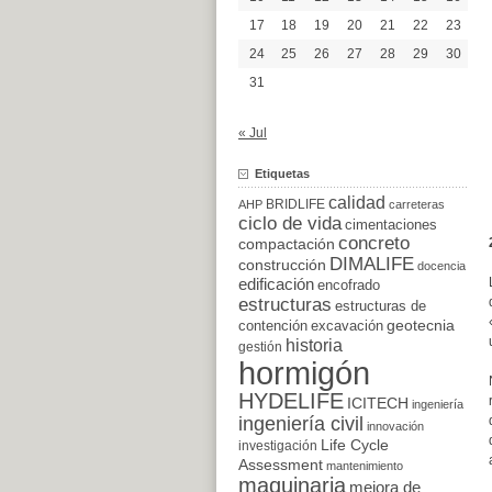
17
18
19
20
21
22
23
24
25
26
27
28
29
30
31
« Jul
Etiquetas
calidad
BRIDLIFE
AHP
carreteras
ciclo de vida
cimentaciones
concreto
compactación
DIMALIFE
construcción
docencia
edificación
encofrado
estructuras
estructuras de
excavación
geotecnia
contención
historia
gestión
hormigón
HYDELIFE
ICITECH
ingeniería
ingeniería civil
innovación
Life Cycle
investigación
Assessment
mantenimiento
maquinaria
mejora de