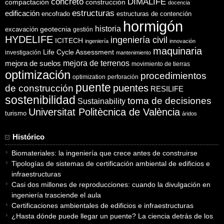
concreto
DIMALIFE
compactación
construcción
docencia
estructuras
edificación
encofrado
estructuras de contención
hormigón
historia
excavación
geotecnia
gestión
HYDELIFE
ingeniería civil
ICITECH
ingeniería
innovación
maquinaria
Life Cycle Assessment
investigación
mantenimiento
mejora de suelos
mejora de terrenos
movimiento de tierras
optimización
procedimientos
optimization
perforación
puente
puentes
de construcción
RESILIFE
sostenibilidad
toma de decisiones
Sustainability
Universitat Politècnica de València
turismo
áridos
Histórico
Biomateriales: la ingeniería que crece antes de construirse
Tipologías de sistemas de certificación ambiental de edificios e
infraestructuras
Casi dos millones de reproducciones: cuando la divulgación en
ingeniería trasciende el aula
Certificaciones ambientales de edificios e infraestructuras
¿Hasta dónde puede llegar un puente? La ciencia detrás de los