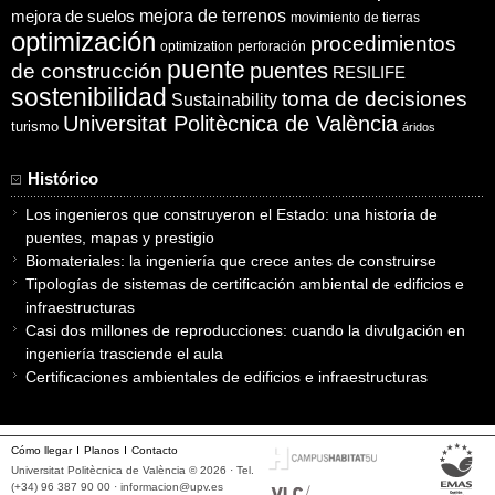
mejora de suelos
mejora de terrenos
movimiento de tierras
optimización
procedimientos
optimization
perforación
puente
puentes
de construcción
RESILIFE
sostenibilidad
toma de decisiones
Sustainability
Universitat Politècnica de València
turismo
áridos
Histórico
Los ingenieros que construyeron el Estado: una historia de
puentes, mapas y prestigio
Biomateriales: la ingeniería que crece antes de construirse
Tipologías de sistemas de certificación ambiental de edificios e
infraestructuras
Casi dos millones de reproducciones: cuando la divulgación en
ingeniería trasciende el aula
Certificaciones ambientales de edificios e infraestructuras
Cómo llegar
Planos
Contacto
Universitat Politècnica de València © 2026 · Tel.
(+34) 96 387 90 00 ·
informacion@upv.es