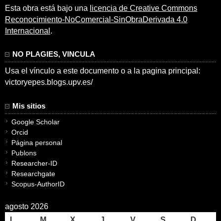
Esta obra está bajo una
licencia de Creative Commons
Reconocimiento-NoComercial-SinObraDerivada 4.0
Internacional
.
NO PLAGIES, VINCULA
Usa el vínculo a este documento o a la pagina principal:
victoryepes.blogs.upv.es/
Mis sitios
Google Scholar
Orcid
Página personal
Publons
Researcher-ID
Researchgate
Scopus-AuthorID
agosto 2026
L
M
X
J
V
S
D