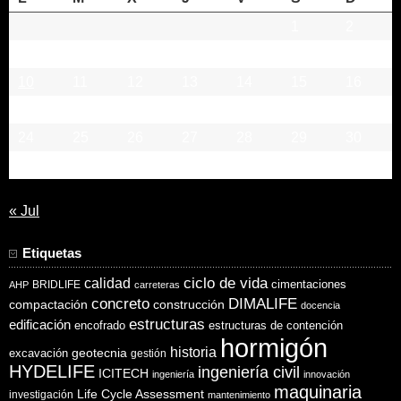
1
2
3
4
5
6
7
8
9
10
11
12
13
14
15
16
17
18
19
20
21
22
23
24
25
26
27
28
29
30
31
« Jul
Etiquetas
ciclo de vida
calidad
cimentaciones
BRIDLIFE
AHP
carreteras
concreto
DIMALIFE
compactación
construcción
docencia
estructuras
edificación
encofrado
estructuras de contención
hormigón
historia
excavación
geotecnia
gestión
HYDELIFE
ingeniería civil
ICITECH
ingeniería
innovación
maquinaria
Life Cycle Assessment
investigación
mantenimiento