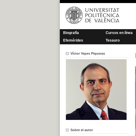
Saltar
al
contenido
Biografía
Cursos en línea
Efemérides
Tesauro
Víctor Yepes Piqueras
Sobre el autor