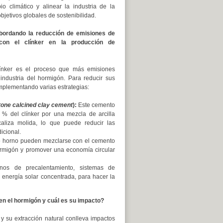
io climático y alinear la industria de la
bjetivos globales de sostenibilidad.
bordando la reducción de emisiones de
con el clínker en la producción de
ínker es el proceso que más emisiones
industria del hormigón. Para reducir sus
mplementando varias estrategias:
tone calcined clay cement
):
Este cemento
0 % del clínker por una mezcla de arcilla
caliza molida, lo que puede reducir las
icional.
to horno pueden mezclarse con el cemento
hormigón y promover una economía circular
nos de precalentamiento, sistemas de
 energía solar concentrada, para hacer la
 en el hormigón y cuál es su impacto?
y su extracción natural conlleva impactos