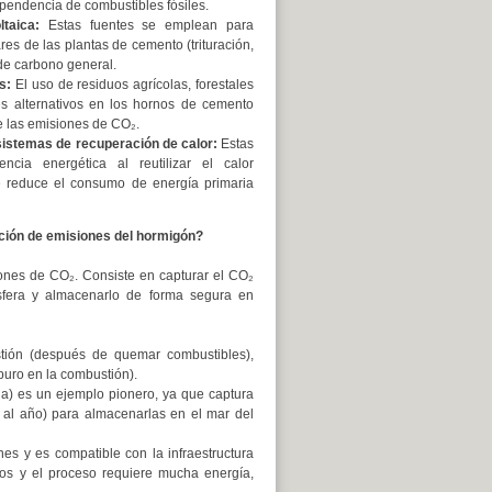
pendencia de combustibles fósiles.
taica:
Estas fuentes se emplean para
res de las plantas de cemento (trituración,
de carbono general.
s:
El uso de residuos agrícolas, forestales
es alternativos en los hornos de cemento
te las emisiones de CO₂.
istemas de recuperación de calor:
Estas
encia energética al reutilizar el calor
e reduce el consumo de energía primaria
cción de emisiones del hormigón?
ones de CO₂. Consiste en capturar el CO₂
sfera y almacenarlo de forma segura en
ión (después de quemar combustibles),
uro en la combustión).
ga) es un ejemplo pionero, ya que captura
al año) para almacenarlas en el mar del
s y es compatible con la infraestructura
dos y el proceso requiere mucha energía,