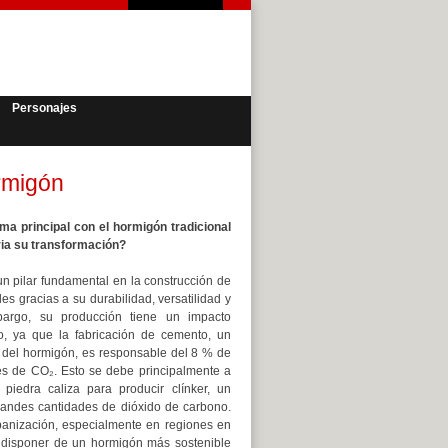
Personajes
ormigón
ema principal con el hormigón tradicional
ria su transformación?
n pilar fundamental en la construcción de
les gracias a su durabilidad, versatilidad y
bargo, su producción tiene un impacto
ivo, ya que la fabricación de cemento, un
del hormigón, es responsable del 8 % de
es de CO₂. Esto se debe principalmente a
 piedra caliza para producir clínker, un
randes cantidades de dióxido de carbono.
banización, especialmente en regiones en
al disponer de un hormigón más sostenible