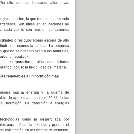
Por ello, se están buscando alternativas
ión y demolición, lo que reduce la demanda
rtederos. Son útiles en aplicaciones no
to, cada vez lo son más en aplicaciones
striales o residuos (como escoria de alto
ibuir a la economía circular. La empresa
cio que no solo reemplazan a los naturales,
carbono negativo».
 la incorporación de plásticos reciclados
rando incluso la flexibilidad del material.
gías renovables a un hormigón más
equiere mucha energía y la quema de
sable de aproximadamente el 30 % de las
l hormigón. La transición a energías
ecnologías como la desarrollada por
os para enfocar la luz solar y generar el
 de calcinación en los hornos de cemento,