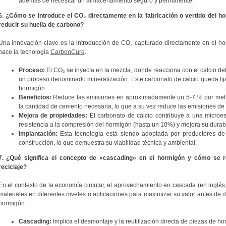
además de necesitar un almacenamiento seguro y permanente.
6. ¿Cómo se introduce el CO₂ directamente en la fabricación o vertido del 
reducir su huella de carbono?
Una innovación clave es la introducción de CO₂ capturado directamente en el ho
hace la tecnología
CarbonCure
.
Proceso:
El CO₂ se inyecta en la mezcla, donde reacciona con el calcio de
un proceso denominado mineralización. Este carbonato de calcio queda fija
hormigón.
Beneficios:
Reduce las emisiones en aproximadamente un 5-7 % por metr
la cantidad de cemento necesaria, lo que a su vez reduce las emisiones de c
Mejora de propiedades:
El carbonato de calcio contribuye a una microes
resistencia a la compresión del hormigón (hasta un 10%) y mejora su durabi
Implantación:
Esta tecnología está siendo adoptada por productores de
construcción, lo que demuestra su viabilidad técnica y ambiental.
7. ¿Qué significa el concepto de «cascading» en el hormigón y cómo se re
reciclaje?
En el contexto de la economía circular, el aprovechamiento en cascada (en inglés
materiales en diferentes niveles o aplicaciones para maximizar su valor antes de d
hormigón:
Cascading:
Implica el desmontaje y la reutilización directa de piezas de h