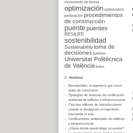
movimiento de tierras
optimización
optimization
procedimientos
perforación
de construcción
puente
puentes
RESILIFE
sostenibilidad
toma de
Sustainability
decisiones
turismo
Universitat Politècnica
de València
áridos
Histórico
Biomateriales: la ingeniería que crece
antes de construirse
Tipologías de sistemas de certificación
ambiental de edificios e infraestructuras
Casi dos millones de reproducciones:
cuando la divulgación en ingeniería
trasciende el aula
Certificaciones ambientales de edificios
e infraestructuras
¿Hasta dónde puede llegar un puente?
La ciencia detrás de los límites de luz y