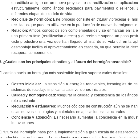
un edificio antiguo en un nuevo proyecto, o su reutilización en aplicaci
estructuralmente, como áridos reciclados para pavimentos o rellenos. 
diferentes etapas de su ciclo de vida.
Reciclaje de hormigón:
Este proceso consiste en triturar y procesar el ho
reciclados que pueden utilizarse en la producción de nuevos hormigones o
Relación:
Ambos conceptos son complementarios y se enmarcan en la ec
una primera fase (reutilización directa) y el reciclaje supone un paso poste
ciclo productivo una vez que han llegado al final de su vida útil en la ap
desmontaje facilita el aprovechamiento en cascada, ya que permite la
deco
recuperar componentes.
8. ¿Cuáles son los principales desafíos y el futuro del hormigón sostenible?
El camino hacia un hormigón más sostenible implica superar varios desafíos:
Costes iniciales:
La transición a energías renovables, tecnologías de c
sistemas de reciclaje implican altas inversiones iniciales.
Calidad y homogeneidad:
Asegurar la calidad y consistencia de los áridos
reto constante.
Regulación y estándares:
Muchos códigos de construcción aún no se han a
estas nuevas tecnologías y materiales en aplicaciones estructurales.
Conciencia y adopción:
Es necesario aumentar la conciencia en la industr
innovaciones.
El futuro del hormigón pasa por la implementación a gran escala de estas tecnolo
la industria, los gobiernos y la academia para superar las barreras técnicas, e