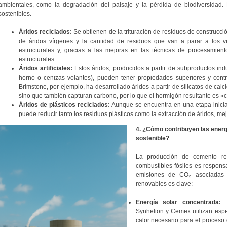
ambientales, como la degradación del paisaje y la pérdida de biodiversidad. 
sostenibles.
Áridos reciclados:
Se obtienen de la trituración de residuos de construcc
de áridos vírgenes y la cantidad de residuos que van a parar a los ve
estructurales y, gracias a las mejoras en las técnicas de procesamien
estructurales.
Áridos artificiales:
Estos áridos, producidos a partir de subproductos indu
horno o cenizas volantes), pueden tener propiedades superiores y contr
Brimstone, por ejemplo, ha desarrollado áridos a partir de silicatos de cal
sino que también capturan carbono, por lo que el hormigón resultante es «
Áridos de plásticos reciclados:
Aunque se encuentra en una etapa inicial,
puede reducir tanto los residuos plásticos como la extracción de áridos, mejo
4. ¿Cómo contribuyen las ener
sostenible?
La producción de cemento r
combustibles fósiles es respon
emisiones de CO₂ asociadas a
renovables es clave:
Energía solar concentrada:
T
Synhelion y Cemex utilizan espej
calor necesario para el proceso