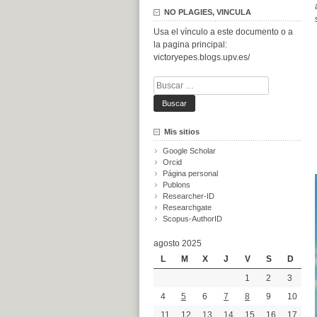
NO PLAGIES, VINCULA
Usa el vínculo a este documento o a
la pagina principal:
victoryepes.blogs.upv.es/
Buscar:
Mis sitios
Google Scholar
Orcid
Página personal
Publons
Researcher-ID
Researchgate
Scopus-AuthorID
agosto 2025
L
M
X
J
V
S
D
1
2
3
4
5
6
7
8
9
10
11
12
13
14
15
16
17