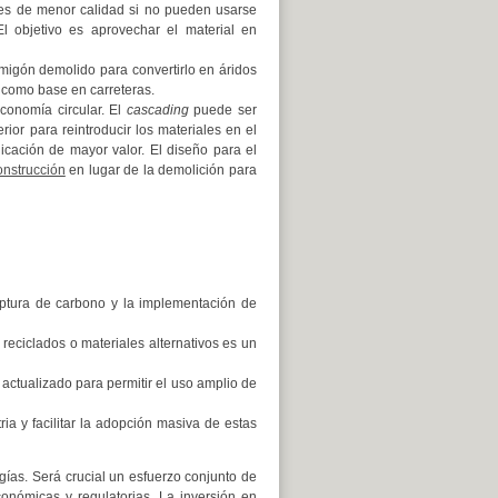
ones de menor calidad si no pueden usarse
El objetivo es aprovechar el material en
rmigón demolido para convertirlo en áridos
 como base en carreteras.
onomía circular. El
cascading
puede ser
rior para reintroducir los materiales en el
licación de mayor valor. El diseño para el
nstrucción
en lugar de la demolición para
aptura de carbono y la implementación de
 reciclados o materiales alternativos es un
ctualizado para permitir el uso amplio de
ia y facilitar la adopción masiva de estas
gías. Será crucial un esfuerzo conjunto de
conómicas y regulatorias. La inversión en