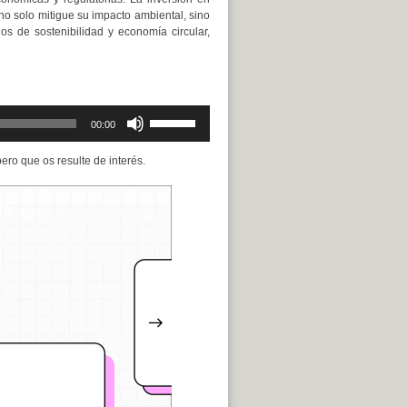
 no solo mitigue su impacto ambiental, sino
os de sostenibilidad y economía circular,
Utiliza
00:00
las
teclas
ero que os resulte de interés.
de
flecha
arriba/abajo
para
aumentar
o
disminuir
el
volumen.