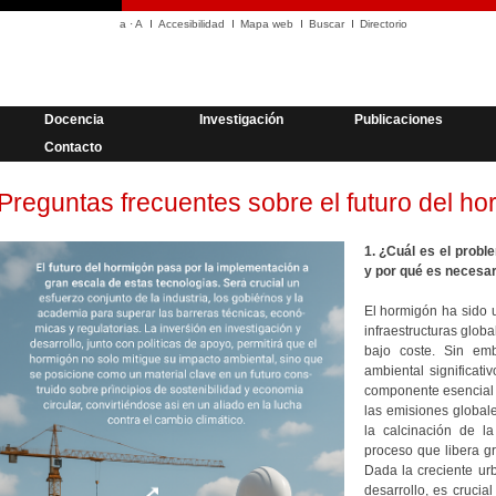
a
·
A
Accesibilidad
Mapa web
Buscar
Directorio
Docencia
Investigación
Publicaciones
Contacto
Preguntas frecuentes sobre el futuro del h
1. ¿Cuál es el probl
y por qué es necesa
El hormigón ha sido u
infraestructuras globa
bajo coste. Sin em
ambiental significat
componente esencial 
las emisiones global
la calcinación de la
proceso que libera g
Dada la creciente ur
desarrollo, es cruci