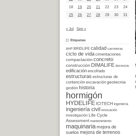
18
19
20
21
22
23
24
25
26
27
28
29
30
31
« Jul
Sep »
Etiquetas
calidad
BRIDLIFE
AHP
carreteras
ciclo de vida
cimentaciones
concreto
compactación
DIMALIFE
construcción
docencia
edificación
encofrado
estructuras
estructuras de
excavación
geotecnia
contención
historia
gestión
hormigón
HYDELIFE
ICITECH
ingeniería
ingeniería civil
innovación
Life Cycle
investigación
Assessment
mantenimiento
maquinaria
mejora de
suelos
mejora de terrenos