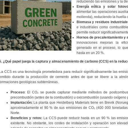
reduciendo las emisiones y la de
Energía eólica y solar fotovol
alimentar las operaciones auxilia
molienda), reduciendo la huella 
Biomasa y residuos industriale
e industriales como combustibl
permite reducir significativamen
Hornos de precalentamiento y s
innovaciones mejoran la efici
generado en el proceso, lo qu
hasta en un 20 %.
5. ¿Qué papel juega la captura y almacenamiento de carbono (CCS) en la redu
La CCS es una tecnología prometedora para reducir significativamente las emisi
emitido durante la producción de cemento antes de que se libere a la atmó
formaciones geológicas subterráneas.
Proceso:
El CO₂ se puede capturar mediante métodos de postcombust
precombustión (antes de la combustión) u oxicombustión (usando oxígeno p
Implantación:
La planta que Heidelberg Materials tiene en Brevik (Norue
aproximadamente el 90 % de sus emisiones de CO₂ (400 000 toneladas 
Norte.
Beneficios y retos:
La CCS puede reducir hasta en un 90 % las emisione
existente. No obstante, los costes de instalación y operación son eleva