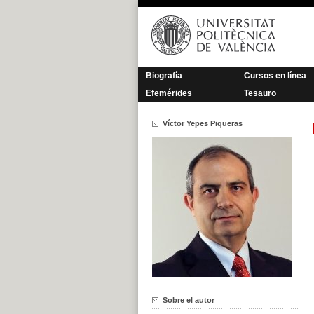
Saltar
al
contenido
Biografía
Cursos en línea
Efemérides
Tesauro
Víctor Yepes Piqueras
Sobre el autor