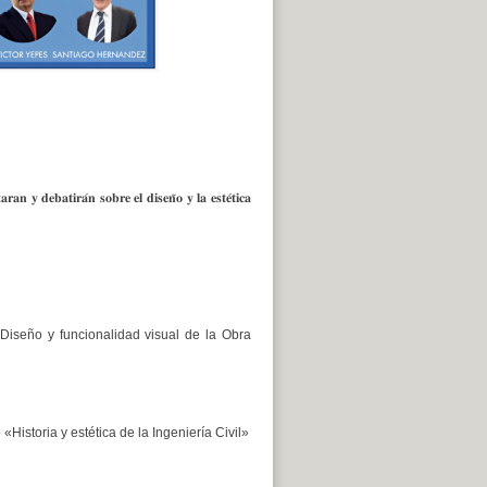
𝐭𝐢𝐫𝐚́𝐧 𝐬𝐨𝐛𝐫𝐞 𝐞𝐥 𝐝𝐢𝐬𝐞𝐧̃𝐨 𝐲 𝐥𝐚 𝐞𝐬𝐭𝐞́𝐭𝐢𝐜𝐚
e «Diseño y funcionalidad visual de la Obra
«Historia y estética de la Ingeniería Civil»