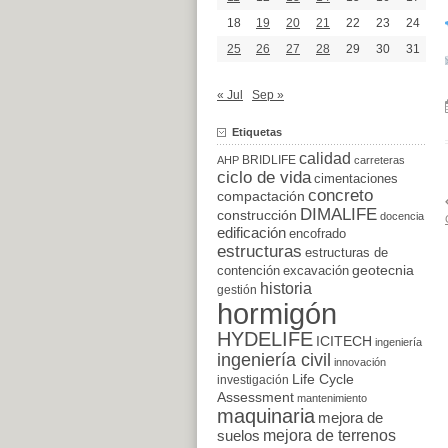
18
19
20
21
22
23
24
25
26
27
28
29
30
31
« Jul
Sep »
Etiquetas
calidad
BRIDLIFE
AHP
carreteras
ciclo de vida
cimentaciones
concreto
compactación
DIMALIFE
construcción
docencia
edificación
encofrado
estructuras
estructuras de
excavación
geotecnia
contención
historia
gestión
hormigón
HYDELIFE
ICITECH
ingeniería
ingeniería civil
innovación
Life Cycle
investigación
Assessment
mantenimiento
maquinaria
mejora de
suelos
mejora de terrenos