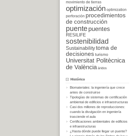
movimiento de tierras
optimización
optimization
procedimientos
perforación
de construcción
puente
puentes
RESILIFE
sostenibilidad
toma de
Sustainability
decisiones
turismo
Universitat Politècnica
de València
áridos
Histórico
Biomateriales: la ingeniería que crece
antes de construirse
Tipologías de sistemas de certificación
ambiental de edificios e infraestructuras
Casi dos millones de reproducciones:
cuando la divulgación en ingeniería
trasciende el aula
Certificaciones ambientales de edificios
e infraestructuras
¿Hasta dónde puede llegar un puente?
La ciencia detrás de los límites de luz y