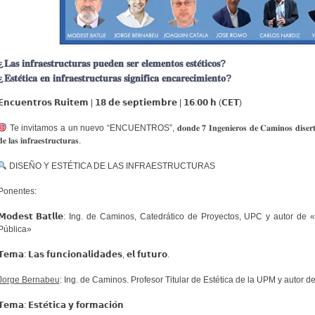
𝐋𝐚𝐬 𝐢𝐧𝐟𝐫𝐚𝐞𝐬𝐭𝐫𝐮𝐜𝐭𝐮𝐫𝐚𝐬 𝐩𝐮𝐞𝐝𝐞𝐧 𝐬𝐞𝐫 𝐞𝐥𝐞𝐦𝐞𝐧𝐭𝐨𝐬 𝐞𝐬𝐭𝐞́𝐭𝐢𝐜𝐨𝐬?
𝐄𝐬𝐭𝐞́𝐭𝐢𝐜𝐚 𝐞𝐧 𝐢𝐧𝐟𝐫𝐚𝐞𝐬𝐭𝐫𝐮𝐜𝐭𝐮𝐫𝐚𝐬 𝐬𝐢𝐠𝐧𝐢𝐟𝐢𝐜𝐚 𝐞𝐧𝐜𝐚𝐫𝐞𝐜𝐢𝐦𝐢𝐞𝐧𝐭𝐨?
𝗘𝗻𝗰𝘂𝗲𝗻𝘁𝗿𝗼𝘀 𝗥𝘂𝗶𝘁𝗲𝗺 | 𝟭𝟴 𝗱𝗲 𝘀𝗲𝗽𝘁𝗶𝗲𝗺𝗯𝗿𝗲 | 𝟭𝟲:𝟬𝟬 𝗵 (𝗖𝗘𝗧)
Te invitamos a un nuevo “ENCUENTROS”, 𝐝𝐨𝐧𝐝𝐞 𝟕 𝐈𝐧𝐠𝐞𝐧𝐢𝐞𝐫𝐨𝐬 𝐝𝐞 𝐂𝐚𝐦𝐢𝐧𝐨𝐬 𝐝𝐢𝐬𝐞𝐫𝐭𝐚𝐫𝐚𝐧 𝐲 𝐝𝐞𝐛𝐚
𝐞 𝐥𝐚𝐬 𝐢𝐧𝐟𝐫𝐚𝐞𝐬𝐭𝐫𝐮𝐜𝐭𝐮𝐫𝐚𝐬.
DISEÑO Y ESTÉTICA DE LAS INFRAESTRUCTURAS
Ponentes:
𝗠𝗼𝗱𝗲𝘀𝘁 𝗕𝗮𝘁𝗹𝗹𝗲: Ing. de Caminos, Catedrático de Proyectos, UPC y autor d
Pública»
𝗧𝗲𝗺𝗮: 𝗟𝗮𝘀 𝗳𝘂𝗻𝗰𝗶𝗼𝗻𝗮𝗹𝗶𝗱𝗮𝗱𝗲𝘀, 𝗲𝗹 𝗳𝘂𝘁𝘂𝗿𝗼.
Jorge Bernabeu
: Ing. de Caminos. Profesor Titular de Estética de la UPM y autor de 
𝗧𝗲𝗺𝗮: 𝗘𝘀𝘁𝗲́𝘁𝗶𝗰𝗮 𝘆 𝗳𝗼𝗿𝗺𝗮𝗰𝗶𝗼́𝗻