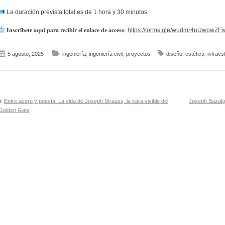
La duración prevista total es de 1 hora y 30 minutos.
𝐈𝐧𝐬𝐜𝐫𝐢́𝐛𝐞𝐭𝐞 𝐚𝐪𝐮𝐢́ 𝐩𝐚𝐫𝐚 𝐫𝐞𝐜𝐢𝐛𝐢𝐫 𝐞𝐥 𝐞𝐧𝐥𝐚𝐜𝐞 𝐝𝐞 𝐚𝐜𝐜𝐞𝐬𝐨:
https://forms.gle/wudmr4nUwpwZF
5 agosto, 2025
ingeniería
,
ingeniería civil
,
proyectos
diseño
,
estética
,
infraes
Navegación
Entre acero y poesía: La vida de Joseph Strauss, la cara visible del
Joseph Bazalge
Golden Gate
de
entradas