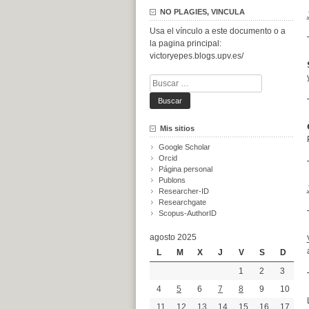
NO PLAGIES, VINCULA
Usa el vínculo a este documento o a

la pagina principal:
victoryepes.blogs.upv.es/
Buscar:
Mis sitios
Google Scholar
Orcid
Página personal
Publons
Researcher-ID
Researchgate
Scopus-AuthorID
agosto 2025
L
M
X
J
V
S
D
1
2
3
4
5
6
7
8
9
10
11
12
13
14
15
16
17