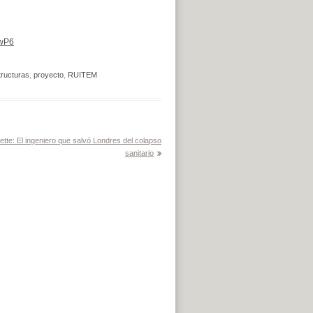
iwP6
tructuras
,
proyecto
,
RUITEM
tte: El ingeniero que salvó Londres del colapso
sanitario