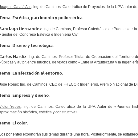
Joaquín Catalá Alís
: Ing. de Caminos. Catedrático de Proyectos de la UPV autor de
𝗲𝗺𝗮: 𝗘𝘀𝘁𝗲́𝘁𝗶𝗰𝗮, 𝗽𝗮𝘁𝗿𝗶𝗺𝗼𝗻𝗶𝗼 𝘆 𝗽𝗼𝗹𝗶𝗼𝗿𝗰𝗲́𝘁𝗶𝗰𝗮
𝗦𝗮𝗻𝘁𝗶𝗮𝗴𝗼 𝗛𝗲𝗿𝗻𝗮𝗻𝗱𝗲𝘇: Ing. de Caminos, Profesor Catedrático de Puentes de
y gestor del Congreso Estética e Ingeniería Civil
𝗧𝗲𝗺𝗮: 𝗗𝗶𝘀𝗲𝗻̃𝗼 𝘆 𝘁𝗲𝗰𝗻𝗼𝗹𝗼𝗴𝗶́𝗮.
𝗖𝗮𝗿𝗹𝗼𝘀 𝗡𝗮𝗿𝗱𝗶𝘇: Ing. de Caminos, Profesor Titular de Ordenación del Territor
Públicas y autor, entre muchos, de textos como «Entre la Arquitectura y la Ingenierí
𝗧𝗲𝗺𝗮: 𝗟𝗮 𝗮𝗳𝗲𝗰𝘁𝗮𝗰𝗶𝗼́𝗻 𝗮𝗹 𝗲𝗻𝘁𝗼𝗿𝗻𝗼.
Jose Romo
: Ing. de Caminos. CEO de FHECOR Ingenieros, Premio Nacional de D
𝗧𝗲𝗺𝗮: 𝗘𝗺𝗽𝗿𝗲𝘀𝗮 𝘆 𝗱𝗶𝘀𝗲𝗻̃𝗼.
Víctor Yepes
: Ing. de Caminos, Catedrático de la UPV. Autor de «Puentes hist
aproximación histórica, estética y constructiva»
𝗧𝗲𝗺𝗮: 𝗘𝗹 𝗰𝗼𝗹𝗼𝗿.
Los ponentes expondrán sus temas durante una hora. Posteriormente, se establecerá