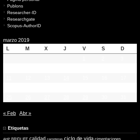
Publons
Researcher-ID
Researchgate
Scopus-AuthorID
marzo 2019
L
M
X
J
V
S
D
1
2
3
4
5
6
7
8
9
10
11
12
13
14
15
16
17
18
19
20
21
22
23
24
25
26
27
28
29
30
31
« Feb
Abr »
Etiquetas
ciclo de vida
calidad
cimentaciones
BRIDLIFE
AHP
carreteras