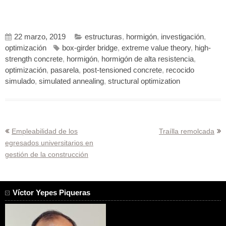
22 marzo, 2019
estructuras
,
hormigón
,
investigación
,
optimización
box-girder bridge
,
extreme value theory
,
high-
strength concrete
,
hormigón
,
hormigón de alta resistencia
,
optimización
,
pasarela
,
post-tensioned concrete
,
recocido
simulado
,
simulated annealing
,
structural optimization
Navegación
Empleabilidad de los
Traílla remolcada
egresados universitarios en
de
gestión de la construcción
entradas
Víctor Yepes Piqueras