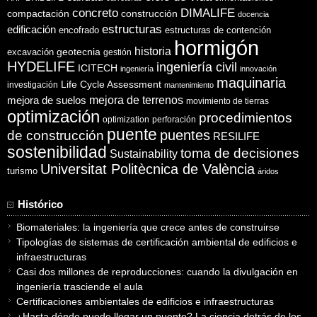
concreto
DIMALIFE
compactación
construcción
docencia
estructuras
edificación
encofrado
estructuras de contención
hormigón
historia
excavación
geotecnia
gestión
HYDELIFE
ingeniería civil
ICITECH
ingeniería
innovación
maquinaria
Life Cycle Assessment
investigación
mantenimiento
mejora de suelos
mejora de terrenos
movimiento de tierras
optimización
procedimientos
optimization
perforación
puente
puentes
de construcción
RESILIFE
sostenibilidad
toma de decisiones
Sustainability
Universitat Politècnica de València
turismo
áridos
Histórico
Biomateriales: la ingeniería que crece antes de construirse
Tipologías de sistemas de certificación ambiental de edificios e
infraestructuras
Casi dos millones de reproducciones: cuando la divulgación en
ingeniería trasciende el aula
Certificaciones ambientales de edificios e infraestructuras
¿Hasta dónde puede llegar un puente? La ciencia detrás de los