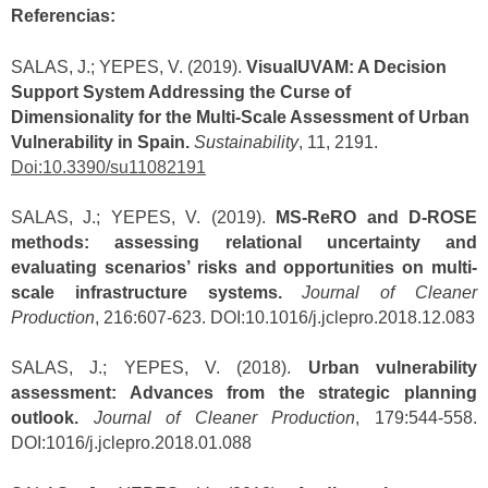
Referencias:
SALAS, J.; YEPES, V. (2019).
VisualUVAM: A Decision
Support System Addressing the Curse of
Dimensionality for the Multi-Scale Assessment of Urban
Vulnerability in Spain.
Sustainability
, 11, 2191.
Doi:10.3390/su11082191
SALAS, J.; YEPES, V. (2019).
MS-ReRO and D-ROSE
methods: assessing relational uncertainty and
evaluating scenarios’ risks and opportunities on multi-
scale infrastructure systems.
Journal of Cleaner
Production
, 216:607-623. DOI:10.1016/j.jclepro.2018.12.083
SALAS, J.; YEPES, V. (2018).
Urban vulnerability
assessment: Advances from the strategic planning
outlook.
Journal of Cleaner Production
, 179:544-558.
DOI:1016/j.jclepro.2018.01.088