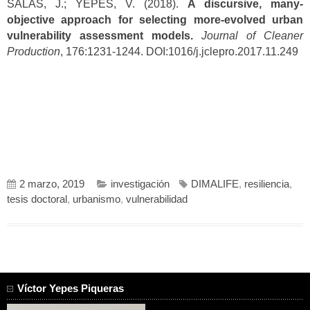
SALAS, J.; YEPES, V. (2018).
A discursive, many-
objective approach for selecting more-evolved urban
vulnerability assessment models.
Journal of Cleaner
Production
, 176:1231-1244. DOI:1016/j.jclepro.2017.11.249
2 marzo, 2019
investigación
DIMALIFE
,
resiliencia
,
tesis doctoral
,
urbanismo
,
vulnerabilidad
Víctor Yepes Piqueras