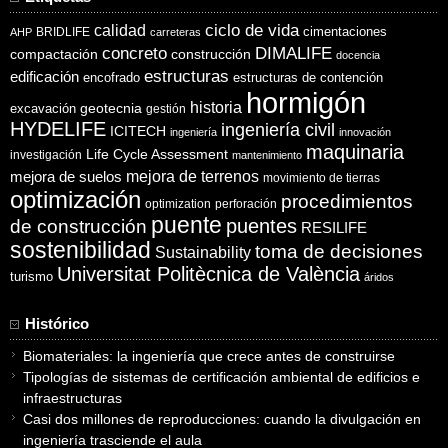
ciclo de vida
calidad
cimentaciones
BRIDLIFE
AHP
carreteras
concreto
DIMALIFE
compactación
construcción
docencia
estructuras
edificación
encofrado
estructuras de contención
hormigón
historia
excavación
geotecnia
gestión
HYDELIFE
ingeniería civil
ICITECH
ingeniería
innovación
maquinaria
Life Cycle Assessment
investigación
mantenimiento
mejora de suelos
mejora de terrenos
movimiento de tierras
optimización
procedimientos
optimization
perforación
puente
puentes
de construcción
RESILIFE
sostenibilidad
toma de decisiones
Sustainability
Universitat Politècnica de València
turismo
áridos
Histórico
Biomateriales: la ingeniería que crece antes de construirse
Tipologías de sistemas de certificación ambiental de edificios e
infraestructuras
Casi dos millones de reproducciones: cuando la divulgación en
ingeniería trasciende el aula