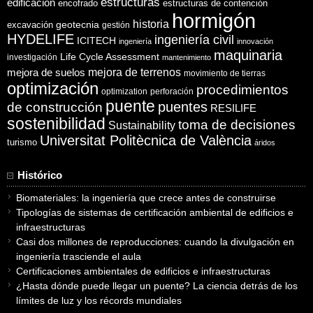
estructuras
edificación
encofrado
estructuras de contención
hormigón
historia
excavación
geotecnia
gestión
HYDELIFE
ingeniería civil
ICITECH
ingeniería
innovación
maquinaria
Life Cycle Assessment
investigación
mantenimiento
mejora de suelos
mejora de terrenos
movimiento de tierras
optimización
procedimientos
optimization
perforación
puente
puentes
de construcción
RESILIFE
sostenibilidad
toma de decisiones
Sustainability
Universitat Politècnica de València
turismo
áridos
Histórico
Biomateriales: la ingeniería que crece antes de construirse
Tipologías de sistemas de certificación ambiental de edificios e
infraestructuras
Casi dos millones de reproducciones: cuando la divulgación en
ingeniería trasciende el aula
Certificaciones ambientales de edificios e infraestructuras
¿Hasta dónde puede llegar un puente? La ciencia detrás de los
límites de luz y los récords mundiales