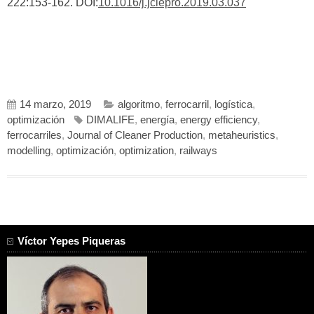
222:153-162. DOI:
10.1016/j.jclepro.2019.03.037
14 marzo, 2019
algoritmo
,
ferrocarril
,
logística
,
optimización
DIMALIFE
,
energía
,
energy efficiency
,
ferrocarriles
,
Journal of Cleaner Production
,
metaheuristics
,
modelling
,
optimización
,
optimization
,
railways
Víctor Yepes Piqueras