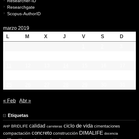
Researcher-ID
Researchgate
Scopus-AuthorID
marzo 2019
L
M
X
J
V
S
D
1
2
3
4
5
6
7
8
9
10
11
12
13
14
15
16
17
18
19
20
21
22
23
24
25
26
27
28
29
30
31
« Feb
Abr »
Etiquetas
ciclo de vida
calidad
cimentaciones
BRIDLIFE
AHP
carreteras
concreto
DIMALIFE
compactación
construcción
docencia