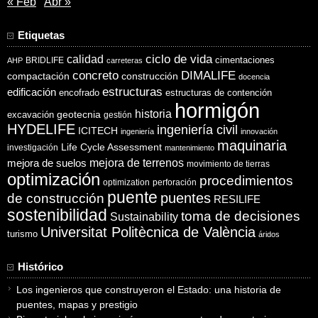
« Feb
Abr »
Etiquetas
ciclo de vida
calidad
cimentaciones
BRIDLIFE
AHP
carreteras
concreto
DIMALIFE
compactación
construcción
docencia
estructuras
edificación
encofrado
estructuras de contención
hormigón
historia
excavación
geotecnia
gestión
HYDELIFE
ingeniería civil
ICITECH
ingeniería
innovación
maquinaria
Life Cycle Assessment
investigación
mantenimiento
mejora de suelos
mejora de terrenos
movimiento de tierras
optimización
procedimientos
optimization
perforación
puente
puentes
de construcción
RESILIFE
sostenibilidad
toma de decisiones
Sustainability
Universitat Politècnica de València
turismo
áridos
Histórico
Los ingenieros que construyeron el Estado: una historia de
puentes, mapas y prestigio