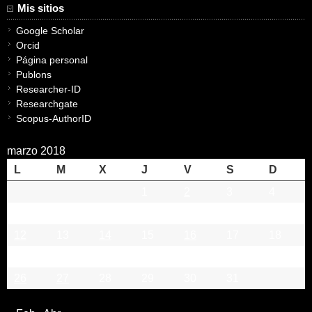
Mis sitios
Google Scholar
Orcid
Página personal
Publons
Researcher-ID
Researchgate
Scopus-AuthorID
marzo 2018
L
M
X
J
V
S
D
1
2
3
4
5
6
7
8
9
10
11
12
13
14
15
16
17
18
19
20
21
22
23
24
25
26
27
28
29
30
31