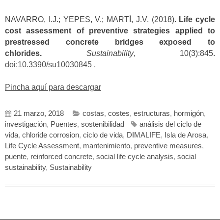
NAVARRO, I.J.; YEPES, V.; MARTÍ, J.V. (2018).
Life cycle
cost assessment of preventive strategies applied to
prestressed concrete bridges exposed to
chlorides.
Sustainability
, 10(3):845.
doi:10.3390/su10030845
.
Pincha aquí para descargar
21 marzo, 2018
costas
,
costes
,
estructuras
,
hormigón
,
investigación
,
Puentes
,
sostenibilidad
análisis del ciclo de
vida
,
chloride corrosion
,
ciclo de vida
,
DIMALIFE
,
Isla de Arosa
,
Life Cycle Assessment
,
mantenimiento
,
preventive measures
,
puente
,
reinforced concrete
,
social life cycle analysis
,
social
sustainability
,
Sustainability