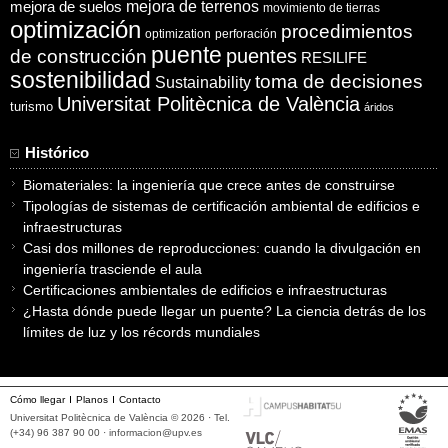
mejora de suelos
mejora de terrenos
movimiento de tierras
optimización
procedimientos
optimization
perforación
puente
puentes
de construcción
RESILIFE
sostenibilidad
toma de decisiones
Sustainability
Universitat Politècnica de València
turismo
áridos
Histórico
Biomateriales: la ingeniería que crece antes de construirse
Tipologías de sistemas de certificación ambiental de edificios e
infraestructuras
Casi dos millones de reproducciones: cuando la divulgación en
ingeniería trasciende el aula
Certificaciones ambientales de edificios e infraestructuras
¿Hasta dónde puede llegar un puente? La ciencia detrás de los
límites de luz y los récords mundiales
Cómo llegar
Planos
Contacto
Universitat Politècnica de València © 2026 · Tel.
(+34) 96 387 90 00 ·
informacion@upv.es