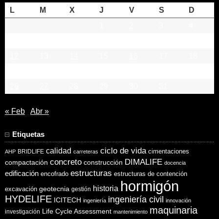
L
M
X
J
V
S
D
1
2
3
4
5
6
7
8
9
10
11
12
13
14
15
16
17
18
19
20
21
22
23
24
25
26
27
28
29
30
31
« Feb
Abr »
Etiquetas
ciclo de vida
calidad
cimentaciones
BRIDLIFE
AHP
carreteras
concreto
DIMALIFE
compactación
construcción
docencia
estructuras
edificación
encofrado
estructuras de contención
hormigón
historia
excavación
geotecnia
gestión
HYDELIFE
ingeniería civil
ICITECH
ingeniería
innovación
maquinaria
Life Cycle Assessment
investigación
mantenimiento