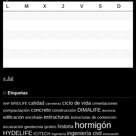
L
M
X
J
V
S
D
1
2
3
4
5
6
7
8
9
10
11
12
13
14
15
16
17
18
19
20
21
22
23
24
25
26
27
28
29
30
31
« Jul
Etiquetas
ciclo de vida
calidad
cimentaciones
BRIDLIFE
AHP
carreteras
concreto
DIMALIFE
compactación
construcción
docencia
estructuras
edificación
encofrado
estructuras de contención
hormigón
historia
excavación
geotecnia
gestión
HYDELIFE
ingeniería civil
ICITECH
ingeniería
innovación