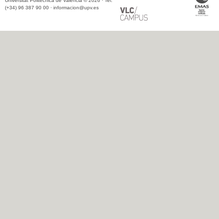
Universitat Politècnica de València © 2026 · Tel.
(+34) 96 387 90 00 ·
informacion@upv.es