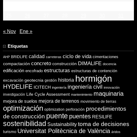
18
19
20
21
22
23
24
25
26
27
28
29
30
31
« Nov
Ene »
Etiquetas
ciclo de vida
calidad
cimentaciones
BRIDLIFE
AHP
carreteras
concreto
DIMALIFE
compactación
construcción
docencia
estructuras
edificación
encofrado
estructuras de contención
hormigón
historia
excavación
geotecnia
gestión
HYDELIFE
ingeniería civil
ICITECH
ingeniería
innovación
maquinaria
Life Cycle Assessment
investigación
mantenimiento
mejora de suelos
mejora de terrenos
movimiento de tierras
optimización
procedimientos
optimization
perforación
puente
puentes
de construcción
RESILIFE
sostenibilidad
toma de decisiones
Sustainability
Universitat Politècnica de València
turismo
áridos