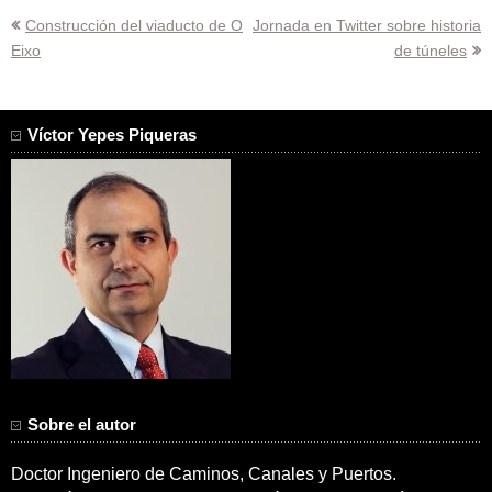
Navegación
Construcción del viaducto de O
Jornada en Twitter sobre historia
Eixo
de túneles
de
entradas
Víctor Yepes Piqueras
Sobre el autor
Doctor Ingeniero de Caminos, Canales y Puertos.