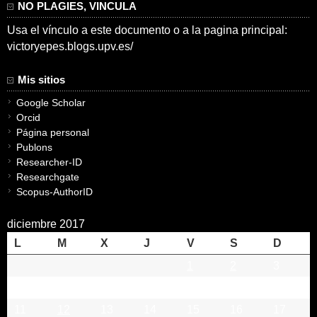
NO PLAGIES, VINCULA
Usa el vínculo a este documento o a la pagina principal:
victoryepes.blogs.upv.es/
Mis sitios
Google Scholar
Orcid
Página personal
Publons
Researcher-ID
Researchgate
Scopus-AuthorID
diciembre 2017
L
M
X
J
V
S
D
1
2
3
4
5
6
7
8
9
10
11
12
13
14
15
16
17