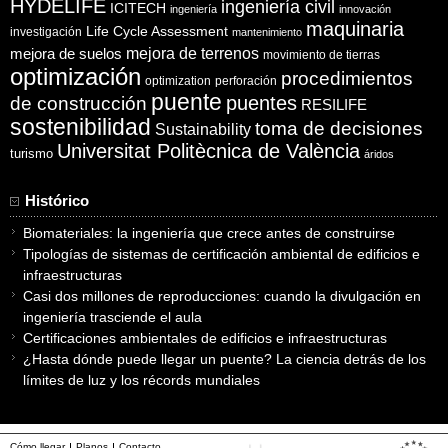
HYDELIFE
ingeniería civil
ICITECH
ingeniería
innovación
maquinaria
Life Cycle Assessment
investigación
mantenimiento
mejora de suelos
mejora de terrenos
movimiento de tierras
optimización
procedimientos
optimization
perforación
puente
puentes
de construcción
RESILIFE
sostenibilidad
toma de decisiones
Sustainability
Universitat Politècnica de València
turismo
áridos
Histórico
Biomateriales: la ingeniería que crece antes de construirse
Tipologías de sistemas de certificación ambiental de edificios e
infraestructuras
Casi dos millones de reproducciones: cuando la divulgación en
ingeniería trasciende el aula
Certificaciones ambientales de edificios e infraestructuras
¿Hasta dónde puede llegar un puente? La ciencia detrás de los
límites de luz y los récords mundiales
Cómo llegar
Planos
Contacto