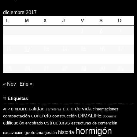
diciembre 2017
L
M
X
J
V
S
D
1
2
3
4
5
6
7
8
9
10
11
12
13
14
15
16
17
18
19
20
21
22
23
24
25
26
27
28
29
30
31
« Nov
Ene »
Etiquetas
ciclo de vida
calidad
cimentaciones
BRIDLIFE
AHP
carreteras
concreto
DIMALIFE
compactación
construcción
docencia
estructuras
edificación
encofrado
estructuras de contención
hormigón
historia
excavación
geotecnia
gestión