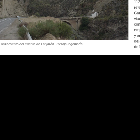
112
ref
Gar
via
con
emp
y e
dej
Lanzamiento del Puente de Lanjarón. Torroja Ingeniería
defi