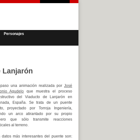
Personajes
e Lanjarón
paso una animación realizada por
José
onio Agudelo
que muestra el proceso
structivo del Viaducto de Lanjarón en
anada, España. Se trata de un puente
to, proyectado por Torroja Ingeniería,
ndo un arco atirantado por su propio
blero que sólo transmite reacciones
ticales al terreno.
 datos más interesantes del puente son: