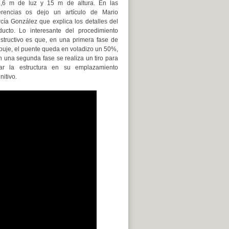
,6 m de luz y 15 m de altura. En las
erencias os dejo un artículo de Mario
cía González que explica los detalles del
ducto. Lo interesante del procedimiento
structivo es que, en una primera fase de
uje, el puente queda en voladizo un 50%,
n una segunda fase se realiza un tiro para
ar la estructura en su emplazamiento
nitivo.