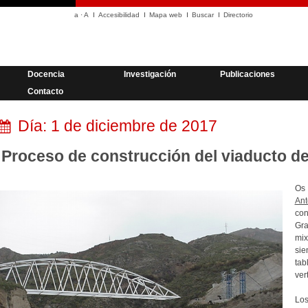
a
·
A
Accesibilidad
Mapa web
Buscar
Directorio
Docencia
Investigación
Publicaciones
Contacto
Día:
1 de diciembre de 2017
Proceso de construcción del viaducto d
Os 
Ant
con
Gr
mix
sie
ta
ver
Los