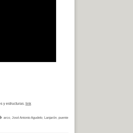
s y estructuras.
link
arco
,
José Antonio Agudelo
,
Lanjarón
,
puente