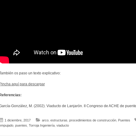
También os paso un texto explicativo:
Pincha aquí para descargar
Referencias:
García-González, M. (2002). Viaducto de Lanjarón. II Congreso de ACHE de puente
1 diciembre, 2017
arco
,
estructuras
,
procedimientos de construcción
,
Puentes
empujado
,
puentes
,
Torroja Ingeniería
,
viaducto