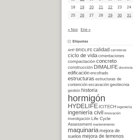
18
19
20
21
22
23
24
25
26
27
28
29
30
31
« Nov
Ene »
Etiquetas
calidad
BRIDLIFE
AHP
carreteras
ciclo de vida
cimentaciones
concreto
compactación
DIMALIFE
construcción
docencia
edificación
encofrado
estructuras
estructuras de
excavación
geotecnia
contención
historia
gestión
hormigón
HYDELIFE
ICITECH
ingeniería
ingeniería civil
innovación
Life Cycle
investigación
Assessment
mantenimiento
maquinaria
mejora de
suelos
mejora de terrenos