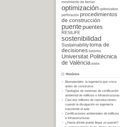
movimiento de tierras
optimización
optimization
procedimientos
perforación
de construcción
puente
puentes
RESILIFE
sostenibilidad
toma de
Sustainability
decisiones
turismo
Universitat Politècnica
de València
áridos
Histórico
Biomateriales: la ingeniería que crece
antes de construirse
Tipologías de sistemas de certificación
ambiental de edificios e infraestructuras
Casi dos millones de reproducciones:
cuando la divulgación en ingeniería
trasciende el aula
Certificaciones ambientales de edificios
e infraestructuras
¿Hasta dónde puede llegar un puente?
La ciencia detrás de los límites de luz y