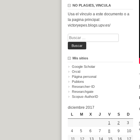
NO PLAGIES, VINCULA
Usa el vínculo a este documento o a
la pagina principal:
victoryepes.blogs.upv.es/
Buscar:
Mis sitios
Google Scholar
Orcid
Página personal
Publons
Researcher-ID
Researchgate
Scopus-AuthorID
diciembre 2017
L
M
X
J
V
S
D
1
2
3
4
5
6
7
8
9
10
11
12
13
14
15
16
17