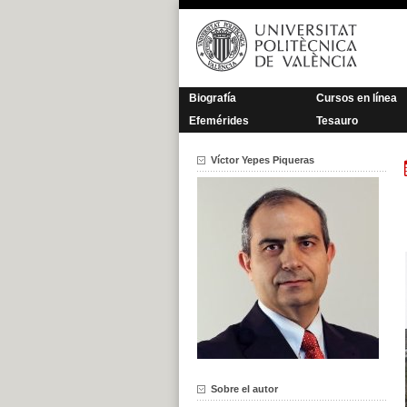
Saltar
al
contenido
Biografía
Cursos en línea
Efemérides
Tesauro
Víctor Yepes Piqueras
Sobre el autor