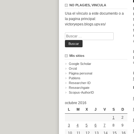
NO PLAGIES, VINCULA
Usa el vínculo a este documento o a
la pagina principal:
victoryepes.blogs.upv.es/
Buscar:
Mis sitios
Google Scholar
Orcid
Página personal
Publons
Researcher-ID
Researchgate
Scopus-AuthorID
octubre 2016
L
M
X
J
V
S
D
1
2
3
4
5
6
7
8
9
10
11
12
13
14
15
16