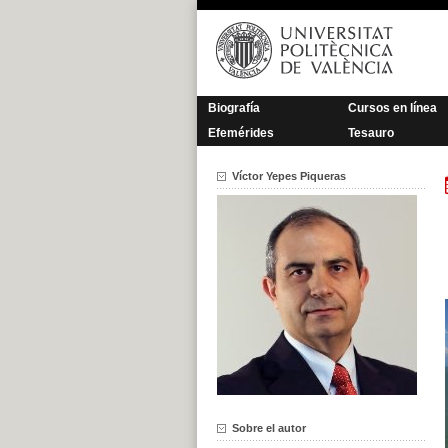
Saltar
al
contenido
Biografía
Cursos en línea
Efemérides
Tesauro
Víctor Yepes Piqueras
Sobre el autor