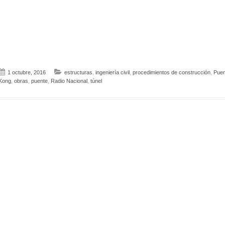
1 octubre, 2016
estructuras
,
ingeniería civil
,
procedimientos de construcción
,
Puen
Kong
,
obras
,
puente
,
Radio Nacional
,
túnel