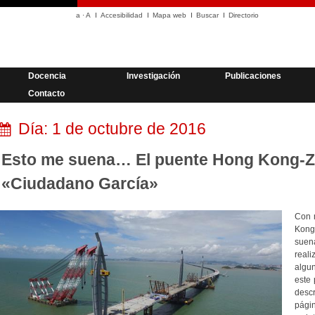
a
·
A
Accesibilidad
Mapa web
Buscar
Directorio
Docencia
Investigación
Publicaciones
Contacto
Día:
1 de octubre de 2016
Esto me suena… El puente Hong Kong-Z
«Ciudadano García»
Con 
Kong
suen
real
algu
este 
desc
pági