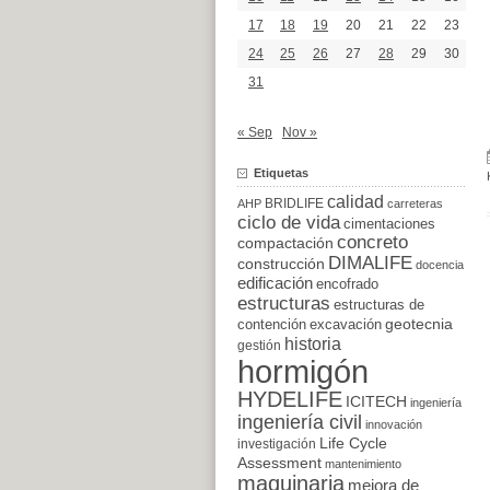
17
18
19
20
21
22
23
24
25
26
27
28
29
30
31
« Sep
Nov »
Etiquetas
calidad
BRIDLIFE
AHP
carreteras
ciclo de vida
cimentaciones
concreto
compactación
DIMALIFE
construcción
docencia
edificación
encofrado
estructuras
estructuras de
excavación
geotecnia
contención
historia
gestión
hormigón
HYDELIFE
ICITECH
ingeniería
ingeniería civil
innovación
Life Cycle
investigación
Assessment
mantenimiento
maquinaria
mejora de