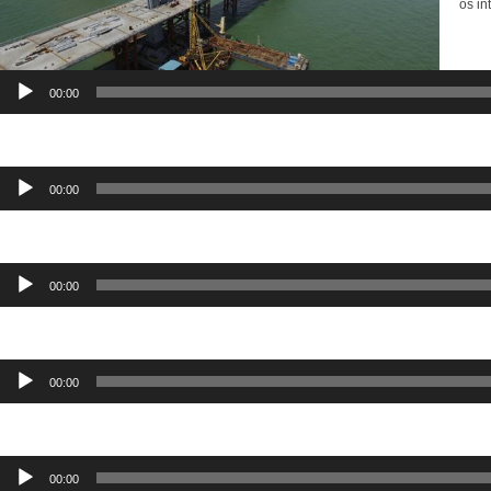
os in
Repr
de
audi
00:00
Reproductor
00:00
de
audio
Reproductor
00:00
de
audio
Reproductor
00:00
de
audio
Reproductor
00:00
de