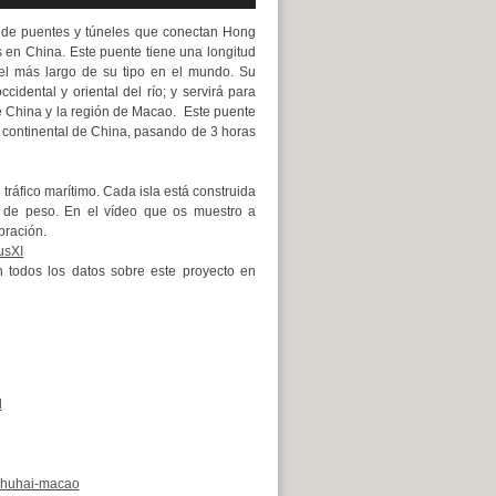
teclas
aumentar
 de
puentes
y
túneles
que conectan
Hong
de
o
s
en
China. Este puente tiene una longitud
flecha
disminuir
 el más largo de su tipo en el mundo. Su
arriba/abajo
el
idental y oriental del río; y servirá para
para
volumen.
e China y la región de Macao.
Este puente
aumentar
e continental de China, pasando de 3 horas
o
disminuir
el
tráfico marítimo. Cada isla está construida
volumen.
t de peso. En el vídeo que os muestro a
bración.
usXI
 todos los datos sobre este proyecto en
l
-zhuhai-macao