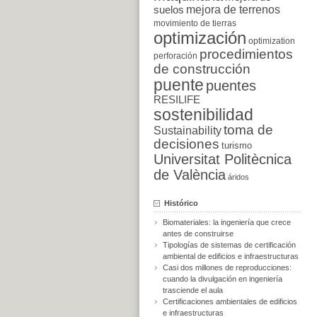
suelos
mejora de terrenos
movimiento de tierras
optimización
optimization
procedimientos
perforación
de construcción
puente
puentes
RESILIFE
sostenibilidad
toma de
Sustainability
decisiones
turismo
Universitat Politècnica
de València
áridos
Histórico
Biomateriales: la ingeniería que crece
antes de construirse
Tipologías de sistemas de certificación
ambiental de edificios e infraestructuras
Casi dos millones de reproducciones:
cuando la divulgación en ingeniería
trasciende el aula
Certificaciones ambientales de edificios
e infraestructuras