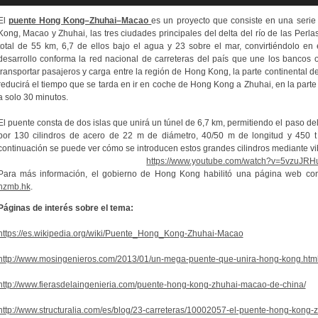
audio
El
puente Hong Kong–Zhuhai–Macao
es un proyecto que consiste en una serie
Kong,
Macao
y
Zhuhai, las tres ciudades principales del
delta del río de las Perla
total de 55 km, 6,7 de ellos bajo el agua y 23 sobre el mar, convirtiéndolo en
desarrollo conforma la red nacional de carreteras del país que une los bancos occ
transportar pasajeros y carga entre la región de Hong Kong, la parte continental d
reducirá el tiempo que se tarda en ir en coche de Hong Kong a Zhuhai, en la part
a solo 30 minutos.
El puente consta de dos islas que unirá un túnel de 6,7 km, permitiendo el paso del 
por 130 cilindros de acero de 22 m de diámetro, 40/50 m de longitud y 450 
continuación se puede ver cómo se introducen estos grandes cilindros mediante vi
https://www.youtube.com/watch?v=5vzuJRH
Para más información, el gobierno de Hong Kong habilitó una página web con
hzmb.hk
.
Páginas de interés sobre el tema:
https://es.wikipedia.org/wiki/Puente_Hong_Kong-Zhuhai-Macao
http://www.mosingenieros.com/2013/01/un-mega-puente-que-unira-hong-kong.htm
http://www.fierasdelaingenieria.com/puente-hong-kong-zhuhai-macao-de-china/
http://www.structuralia.com/es/blog/23-carreteras/10002057-el-puente-hong-kong