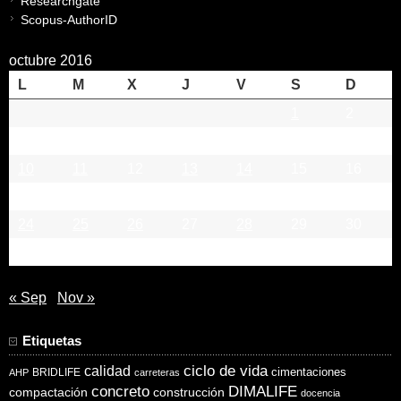
Researchgate
Scopus-AuthorID
octubre 2016
L
M
X
J
V
S
D
1
2
3
4
5
6
7
8
9
10
11
12
13
14
15
16
17
18
19
20
21
22
23
24
25
26
27
28
29
30
31
« Sep
Nov »
Etiquetas
ciclo de vida
calidad
cimentaciones
BRIDLIFE
AHP
carreteras
concreto
DIMALIFE
compactación
construcción
docencia