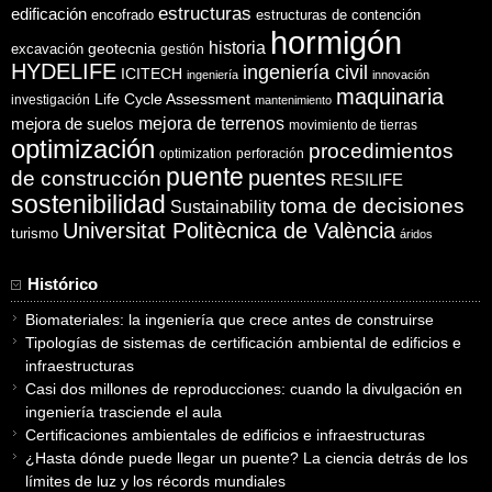
estructuras
edificación
encofrado
estructuras de contención
hormigón
historia
excavación
geotecnia
gestión
HYDELIFE
ingeniería civil
ICITECH
ingeniería
innovación
maquinaria
Life Cycle Assessment
investigación
mantenimiento
mejora de suelos
mejora de terrenos
movimiento de tierras
optimización
procedimientos
optimization
perforación
puente
puentes
de construcción
RESILIFE
sostenibilidad
toma de decisiones
Sustainability
Universitat Politècnica de València
turismo
áridos
Histórico
Biomateriales: la ingeniería que crece antes de construirse
Tipologías de sistemas de certificación ambiental de edificios e
infraestructuras
Casi dos millones de reproducciones: cuando la divulgación en
ingeniería trasciende el aula
Certificaciones ambientales de edificios e infraestructuras
¿Hasta dónde puede llegar un puente? La ciencia detrás de los
límites de luz y los récords mundiales