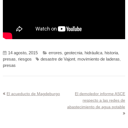
14 agosto, 2015
errores
,
geotecnia
,
hidráulica
,
historia
,
presas
,
riesgos
desastre de Vajont
,
movimiento de laderas
,
presas
Navegación
El acueducto de Magdeburgo
El demoledor informe ASCE
respecto a las redes de
de
abastecimiento de agua potable
entradas