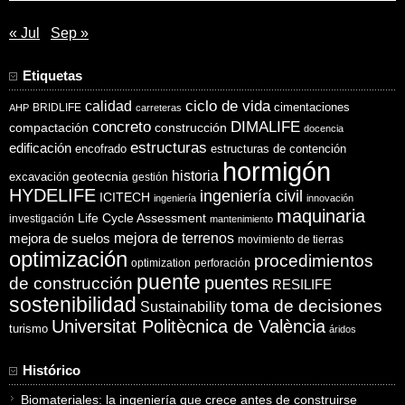
« Jul
Sep »
Etiquetas
ciclo de vida
calidad
cimentaciones
BRIDLIFE
AHP
carreteras
concreto
DIMALIFE
compactación
construcción
docencia
estructuras
edificación
encofrado
estructuras de contención
hormigón
historia
excavación
geotecnia
gestión
HYDELIFE
ingeniería civil
ICITECH
ingeniería
innovación
maquinaria
Life Cycle Assessment
investigación
mantenimiento
mejora de suelos
mejora de terrenos
movimiento de tierras
optimización
procedimientos
optimization
perforación
puente
puentes
de construcción
RESILIFE
sostenibilidad
toma de decisiones
Sustainability
Universitat Politècnica de València
turismo
áridos
Histórico
Biomateriales: la ingeniería que crece antes de construirse