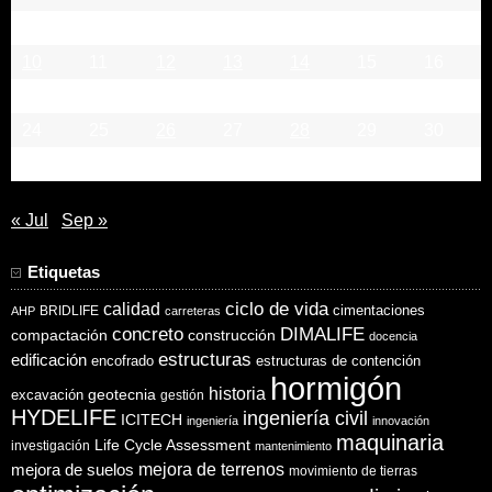
3
4
5
6
7
8
9
10
11
12
13
14
15
16
17
18
19
20
21
22
23
24
25
26
27
28
29
30
31
« Jul
Sep »
Etiquetas
ciclo de vida
calidad
cimentaciones
BRIDLIFE
AHP
carreteras
concreto
DIMALIFE
compactación
construcción
docencia
estructuras
edificación
encofrado
estructuras de contención
hormigón
historia
excavación
geotecnia
gestión
HYDELIFE
ingeniería civil
ICITECH
ingeniería
innovación
maquinaria
Life Cycle Assessment
investigación
mantenimiento
mejora de suelos
mejora de terrenos
movimiento de tierras