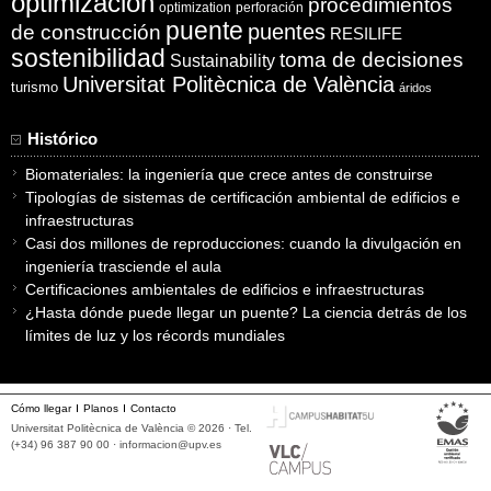
optimización
procedimientos
optimization
perforación
puente
puentes
de construcción
RESILIFE
sostenibilidad
toma de decisiones
Sustainability
Universitat Politècnica de València
turismo
áridos
Histórico
Biomateriales: la ingeniería que crece antes de construirse
Tipologías de sistemas de certificación ambiental de edificios e
infraestructuras
Casi dos millones de reproducciones: cuando la divulgación en
ingeniería trasciende el aula
Certificaciones ambientales de edificios e infraestructuras
¿Hasta dónde puede llegar un puente? La ciencia detrás de los
límites de luz y los récords mundiales
Cómo llegar
Planos
Contacto
Universitat Politècnica de València © 2026 · Tel.
(+34) 96 387 90 00 ·
informacion@upv.es