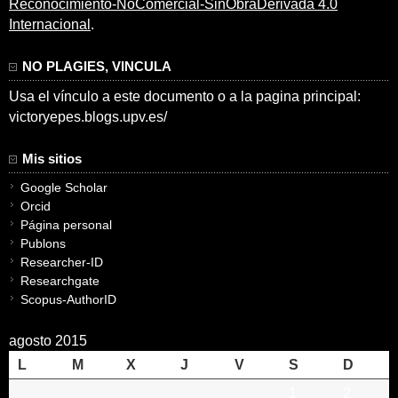
Reconocimiento-NoComercial-SinObraDerivada 4.0
Internacional
.
NO PLAGIES, VINCULA
Usa el vínculo a este documento o a la pagina principal:
victoryepes.blogs.upv.es/
Mis sitios
Google Scholar
Orcid
Página personal
Publons
Researcher-ID
Researchgate
Scopus-AuthorID
agosto 2015
L
M
X
J
V
S
D
1
2