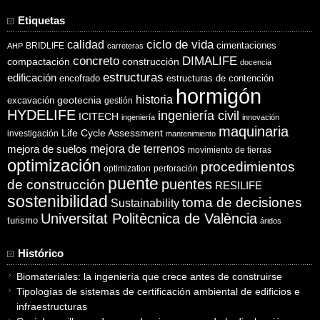
Etiquetas
ciclo de vida
calidad
cimentaciones
BRIDLIFE
AHP
carreteras
concreto
DIMALIFE
compactación
construcción
docencia
estructuras
edificación
encofrado
estructuras de contención
hormigón
historia
excavación
geotecnia
gestión
HYDELIFE
ingeniería civil
ICITECH
ingeniería
innovación
maquinaria
Life Cycle Assessment
investigación
mantenimiento
mejora de suelos
mejora de terrenos
movimiento de tierras
optimización
procedimientos
optimization
perforación
puente
puentes
de construcción
RESILIFE
sostenibilidad
toma de decisiones
Sustainability
Universitat Politècnica de València
turismo
áridos
Histórico
Biomateriales: la ingeniería que crece antes de construirse
Tipologías de sistemas de certificación ambiental de edificios e
infraestructuras