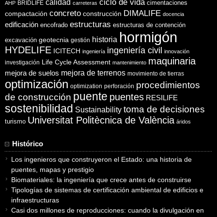
ciclo de vida
calidad
cimentaciones
BRIDLIFE
AHP
carreteras
concreto
DIMALIFE
compactación
construcción
docencia
estructuras
edificación
encofrado
estructuras de contención
hormigón
historia
excavación
geotecnia
gestión
HYDELIFE
ingeniería civil
ICITECH
ingeniería
innovación
maquinaria
Life Cycle Assessment
investigación
mantenimiento
mejora de suelos
mejora de terrenos
movimiento de tierras
optimización
procedimientos
optimization
perforación
puente
puentes
de construcción
RESILIFE
sostenibilidad
toma de decisiones
Sustainability
Universitat Politècnica de València
turismo
áridos
Histórico
Los ingenieros que construyeron el Estado: una historia de
puentes, mapas y prestigio
Biomateriales: la ingeniería que crece antes de construirse
Tipologías de sistemas de certificación ambiental de edificios e
infraestructuras
Casi dos millones de reproducciones: cuando la divulgación en