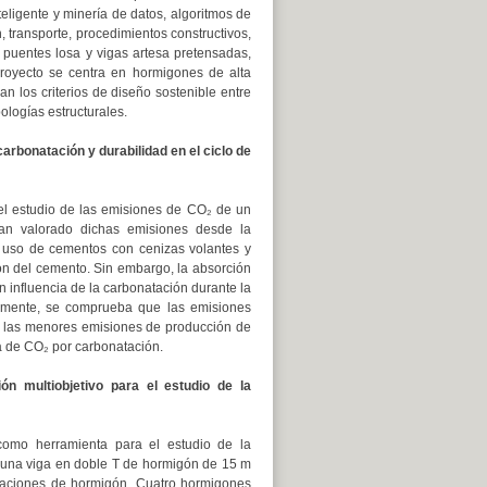
teligente y minería de datos, algoritmos de
ón, transporte, procedimientos constructivos,
s puentes losa y vigas artesa pretensadas,
proyecto se centra en hormigones de alta
n los criterios de diseño sostenible entre
logías estructurales.
 carbonatación y durabilidad en el ciclo de
n el estudio de las emisiones de CO₂ de un
an valorado dichas emisiones desde la
El uso de cementos con cenizas volantes y
ón del cemento. Sin embargo, la absorción
 influencia de la carbonatación durante la
almente, se comprueba que las emisiones
, las menores emisiones de producción de
a de CO₂ por carbonatación.
ión multiobjetivo para el estudio de la
o como herramienta para el estudio de la
 una viga en doble T de hormigón de 15 m
ficaciones de hormigón. Cuatro hormigones