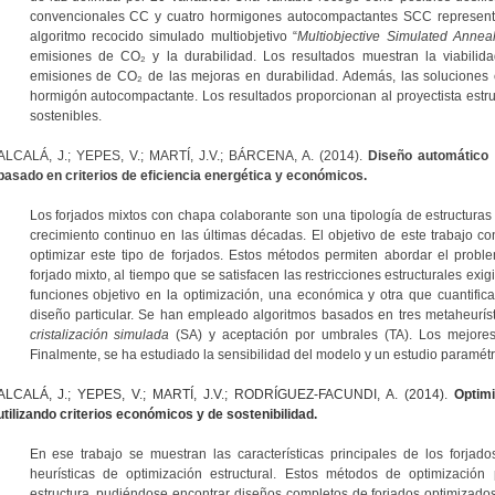
convencionales CC y cuatro hormigones autocompactantes SCC representan 
algoritmo recocido simulado multiobjetivo “
Multiobjective Simulated Annea
emisiones de CO₂
y la durabilidad. Los resultados muestran la viabili
emisiones de CO₂ de las mejoras en durabilidad. Además, las soluciones 
hormigón autocompactante. Los resultados proporcionan al proyectista estruc
sostenibles.
ALCALÁ, J.; YEPES, V.; MARTÍ, J.V.; BÁRCENA, A. (2014).
Diseño automático 
basado en criterios de eficiencia energética y económicos.
Los forjados mixtos con chapa colaborante son una tipología de estructura
crecimiento continuo en las últimas décadas. El objetivo de este trabajo con
optimizar este tipo de forjados. Estos métodos permiten abordar el proble
forjado mixto, al tiempo que se satisfacen las restricciones estructurales exi
funciones objetivo en la optimización, una económica y otra que cuantifi
diseño particular. Se han empleado algoritmos basados en tres metaheurís
cristalización simulada
(SA) y aceptación por umbrales (TA). Los mejores
Finalmente, se ha estudiado la sensibilidad del modelo y un estudio paramétr
ALCALÁ, J.; YEPES, V.; MARTÍ, J.V.; RODRÍGUEZ-FACUNDI, A. (2014).
Optim
utilizando criterios económicos y de sostenibilidad.
En ese trabajo se muestran las características principales de los forjad
heurísticas de optimización estructural. Estos métodos de optimización
estructura, pudiéndose encontrar diseños completos de forjados optimizado