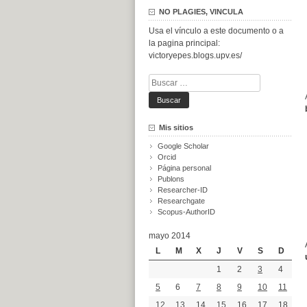
NO PLAGIES, VINCULA
Usa el vínculo a este documento o a
la pagina principal:
victoryepes.blogs.upv.es/
Buscar:
Mis sitios
Google Scholar
Orcid
Página personal
Publons
Researcher-ID
Researchgate
Scopus-AuthorID
mayo 2014
L
M
X
J
V
S
D
1
2
3
4
5
6
7
8
9
10
11
12
13
14
15
16
17
18