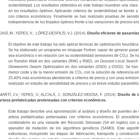
sostenibilidad. Los resultados obtenidos en este trabajo muestran una clara
en los resultados óptimos. Aplicando criterios de sostenibilidad se tiende
con criterios económicos. Finalmente se han realizado pruebas de sensib
independencia de los forjados óptimos frente a las variaciones de precios e
DASÍ, M.; YEPES, V.; LÓPEZ-DESFILÍS, V.J. (2014).
Diseño eficiente de pasarela
El objetivo de este trabajo ha sido aplicar técnicas de optimización heurísti
Se ha elaborado un programa en lenguaje Fortran capaz de generar pasare
sea económico o en relación con su sostenibilidad (emisiones de CO₂). Se h
un
Randon Walk
en dos variantes (RW1 y RW2), un
Descent Local Search
Glowworms Swarm Optimization
en dos variantes (GSO1 y GSO2). Se han 
menor coste y de la menor emisión de CO₂, con la solución de referencia 
25,40% más económicas atendiendo a criterios de precio y con unas emisio
realizado un estudio de sensibilidad de precios y un breve estudio paramétrico
MARTÍ, J.V.; YEPES, V.; ALCALÁ, J.; GONZÁLEZ-VIDOSA, F. (2014).
Diseño de t
artesa prefabricadas pretensadas con criterios económicos.
Este trabajo describe una aproximación al análisis y diseño de puentes de c
artesa prefabricadas pretensadas con criterios económicos. El procedimi
combinatorio es una variante del Recocido Simulado (SA en inglés) con
operador de mutación de los algoritmos genéticos (SAMO). Este algorit
estructuras, incluyendo las etapas de fabricación, transporte y construcc