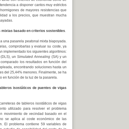
 tendencia a disponer cantos muy estrictos
 a hormigones de mayores resistencias que
ilidad a los precios, que muestran mucha
nsayadas.
s mixtas basado en criterios sostenibles
.
ca a una pasarela peatonal mixta biapoyada.
las, comprobarlas y evaluar su coste, ya
an implementado los siguientes algoritmos:
(DLS), un
Simulated Annealing
(SA) y un
comparado los resultados en función del
empleada, encontrando soluciones hasta un
nes del 25,44% menores. Finalmente, se ha
 en función de la luz de la pasarela.
ableros isostáticos de puentes de vigas
arreteras de tableros isostáticos de vigas
ento utilizado para resolver el problema
 un movimiento de vecindad basado en el
mo se aplica al coste económico de las
ión. El problema contiene 59 variables de