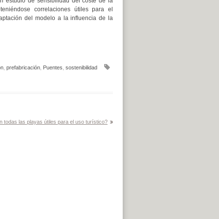
n estudio de sensibilidad del coste de la
teniéndose correlaciones útiles para el
ptación del modelo a la influencia de la
ón
,
prefabricación
,
Puentes
,
sostenibilidad
 todas las playas útiles para el uso turístico?