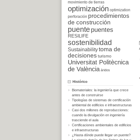
movimiento de tierras
optimización
optimization
procedimientos
perforación
de construcción
puente
puentes
RESILIFE
sostenibilidad
toma de
Sustainability
decisiones
turismo
Universitat Politècnica
de València
áridos
Histórico
Biomateriales: la ingeniería que crece
antes de construirse
Tipologías de sistemas de certificación
ambiental de edificios e infraestructuras
Casi dos millones de reproducciones:
cuando la divulgación en ingeniería
trasciende el aula
Certificaciones ambientales de edificios
e infraestructuras
¿Hasta dónde puede llegar un puente?
La ciencia detrás de los límites de luz y