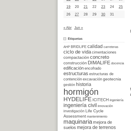
19
20
21
22
23
24
25
26
27
28
29
30
31
« Abr
Jun »
Etiquetas
calidad
BRIDLIFE
AHP
carreteras
ciclo de vida
cimentaciones
concreto
compactación
DIMALIFE
construcción
docencia
edificación
encofrado
estructuras
estructuras de
excavación
geotecnia
contención
historia
gestión
hormigón
HYDELIFE
ICITECH
ingeniería
ingeniería civil
innovación
Life Cycle
investigación
Assessment
mantenimiento
maquinaria
mejora de
suelos
mejora de terrenos