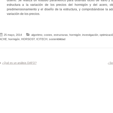
diseño. Se realiza un estudio paramétrico para distintas luces de vano y u
estructura a la variación de los precios del hormigón y del acero, ob
predimensionamiento y el diseño de la estructura, y comprobándose la ada
variación de los precios.
25 mayo, 2014
algoritmo
,
costes
,
estructuras
,
hormigón
,
investigación
,
optimizaci
ACHE
,
hormigón
,
HORSOST
,
ICITECH
,
sostenibilidad
Navegación
¿Qué es un análisis DAFO?
¿Son
de
entradas