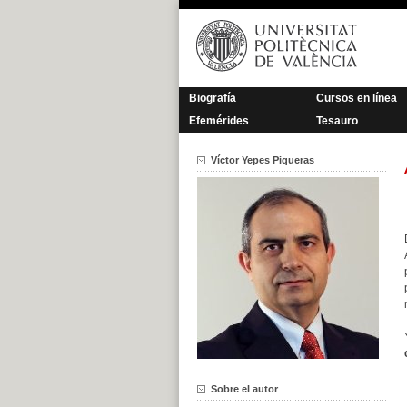
Saltar
al
contenido
Biografía
Cursos en línea
Efemérides
Tesauro
Víctor Yepes Piqueras
Sobre el autor