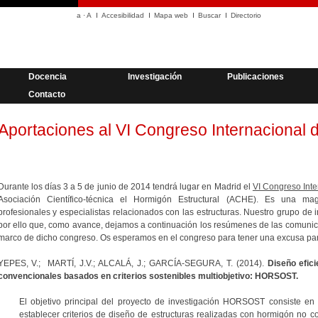
a
·
A
Accesibilidad
Mapa web
Buscar
Directorio
Docencia
Investigación
Publicaciones
Contacto
Aportaciones al VI Congreso Internacional
Durante los días 3 a 5 de junio de 2014 tendrá lugar en Madrid el
VI Congreso Inte
Asociación Científico-técnica el Hormigón Estructural (ACHE). Es una mag
profesionales y especialistas relacionados con las estructuras. Nuestro grupo de in
por ello que, como avance, dejamos a continuación los resúmenes de las comunic
marco de dicho congreso. Os esperamos en el congreso para tener una excusa par
YEPES, V.; MARTÍ, J.V.; ALCALÁ, J.; GARCÍA-SEGURA, T. (2014).
Diseño efic
convencionales basados en criterios sostenibles multiobjetivo: HORSOST.
El objetivo principal del proyecto de investigación HORSOST consiste en
establecer criterios de diseño de estructuras realizadas con hormigón no