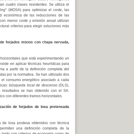
cuatro clases resistentes. Se utiliza el
ling
” (MOSA) para optimizar el coste, las
dad económica de las reducciones de las
con menor coste y emisión anual utilizan
tural criterios para elegir soluciones más
de forjados mixtos con chapa nervada,
s horizontales que está experimentando un
siste en aplicar técnicas heurísticas para
ma a partir de la definición completa del
gidas por la normativa. Se han utilizado dos
ca el consumo energético asociado a cada
ticas:
búsqueda local de descenso
(DLS),
 resultados se han obtenido con el SA.
ico con diferentes tramos horizontales.
ización de forjados de losa pretensada
os de losa postesa obtenidos con técnica
 permiten una definición completa de la
s tanto con criterios de economía como de