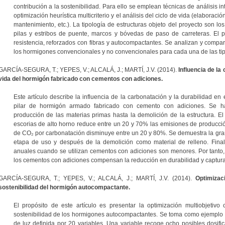
contribución a la sostenibilidad. Para ello se emplean técnicas de análisis in
optimización heurística multicriterio y el análisis del ciclo de vida (elaboraci
mantenimiento, etc.). La tipología de estructuras objeto del proyecto son lo
pilas y estribos de puente, marcos y bóvedas de paso de carreteras. El 
resistencia, reforzados con fibras y autocompactantes. Se analizan y compara
los hormigones convencionales y no convencionales para cada una de las tipo
GARCÍA-SEGURA, T.; YEPES, V.; ALCALÁ, J.; MARTÍ, J.V. (2014).
Influencia de la
vida del hormigón fabricado con cementos con adiciones.
Este artículo describe la influencia de la carbonatación y la durabilidad e
pilar de hormigón armado fabricado con cemento con adiciones. Se h
producción de las materias primas hasta la demolición de la estructura. 
escorias de alto horno reduce entre un 20 y 70% las emisiones de producci
de CO₂ por carbonatación disminuye entre un 20 y 80%. Se demuestra la gran
etapa de uso y después de la demolición como material de relleno. Fin
anuales cuando se utilizan cementos con adiciones son menores. Por tanto
los cementos con adiciones compensan la reducción en durabilidad y captur
GARCÍA-SEGURA, T.; YEPES, V.; ALCALÁ, J.; MARTÍ, J.V. (2014).
Optimizac
sostenibilidad del hormigón autocompactante.
El propósito de este artículo es presentar la optimización multiobjetiv
sostenibilidad de los hormigones autocompactantes. Se toma como ejemplo
de luz definida por 20 variables. Una variable recoge ocho posibles dosi