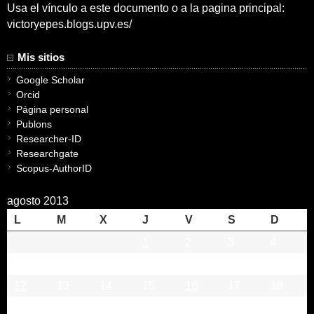
Usa el vínculo a este documento o a la pagina principal:
victoryepes.blogs.upv.es/
Mis sitios
Google Scholar
Orcid
Página personal
Publons
Researcher-ID
Researchgate
Scopus-AuthorID
agosto 2013
L
M
X
J
V
S
D
1
2
3
4
5
6
7
8
9
10
11
12
13
14
15
16
17
18
19
20
21
22
23
24
25