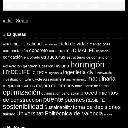
26
27
28
29
30
31
« Jul
Sep »
Etiquetas
ciclo de vida
calidad
cimentaciones
BRIDLIFE
AHP
carreteras
concreto
DIMALIFE
compactación
construcción
docencia
estructuras
edificación
encofrado
estructuras de contención
hormigón
historia
excavación
geotecnia
gestión
HYDELIFE
ingeniería civil
ICITECH
ingeniería
innovación
maquinaria
Life Cycle Assessment
investigación
mantenimiento
mejora de suelos
mejora de terrenos
movimiento de tierras
optimización
procedimientos
optimization
perforación
puente
puentes
de construcción
RESILIFE
sostenibilidad
toma de decisiones
Sustainability
Universitat Politècnica de València
turismo
áridos
Histórico