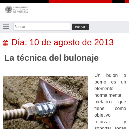
Saltar
al
contenido
Buscar:
Día:
10 de agosto de 2013
La técnica del bulonaje
Un bulón o
perno es un
elemento
normalmente
metálico que
tiene como
objetivo
reforzar y
soportar rocas