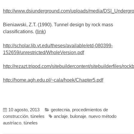
http://www.dsiunderground.com/uploads/media/DSI_Underg
Bieniawski, Z.T. (1990). Tunnel design by rock mass
classifications. (
link
)
http://scholar.lib.vt.edu/theses/available/etd-080399-
152659/unrestricted/WholeVersion.pdf
http://rezazt.tripod.com/sitebuildercontent/sitebuilderfiles/rock
http://home.agh.edu.pl/~cala/hoek/Chapter5.pdf
10 agosto, 2013
geotecnia
,
procedimientos de
construcción
,
túneles
anclaje
,
bulonaje
,
nuevo método
austríaco
,
túneles