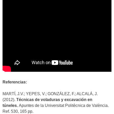
Referencias:
MARTÍ, J.V.; YEPES, V.; GONZÁLEZ, F.; ALCALÁ, J.
(2012).
Técnicas de voladuras y excavación en
túneles.
Apuntes de la Universitat Politècnica de València.
Ref. 530, 165 pp.