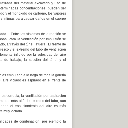
 retirada del material excavado y uso de
determinadas concentraciones, pueden ser
óxido y el monóxido de carbono, los vapores
des ínfimas para causar daños en el cuerpo
ulada. Entre los sistemas de aireación se
mbas. Para la ventilación por impulsión se
do, a través del túnel, afuera. El frente de
resco y el extremo del tubo de ventilación
temente influido por la velocidad del aire
te de trabajo, la sección del túnel y el
o es empujado a lo largo de toda la galería
l aire viciado es aspirado en el frente de
es correcta, la ventilación por aspiración
 metros más allá del extremo del tubo, aun
 donde el ensuciamiento del aire es más
re muy viciado.
bilidades de combinación, por ejemplo la