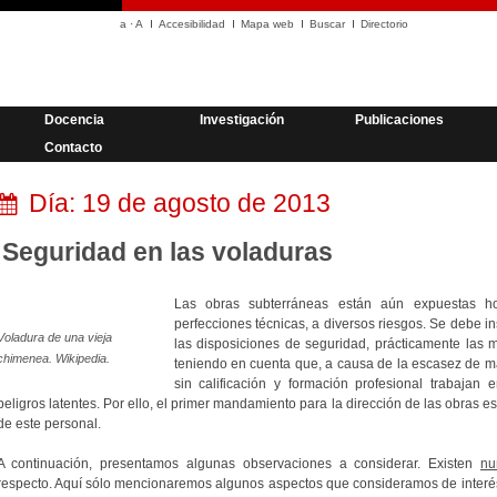
a
·
A
Accesibilidad
Mapa web
Buscar
Directorio
Docencia
Investigación
Publicaciones
Contacto
Día:
19 de agosto de 2013
Seguridad en las voladuras
Las obras subterráneas están aún expuestas h
perfecciones técnicas, a diversos riesgos. Se debe i
Voladura de una vieja
las disposiciones de seguridad, prácticamente las m
chimenea. Wikipedia.
teniendo en cuenta que, a causa de la escasez de 
sin calificación y formación profesional trabajan
peligros latentes. Por ello, el primer mandamiento para la dirección de las obras es
de este personal.
A continuación, presentamos algunas observaciones a considerar. Existen
nu
respecto. Aquí sólo mencionaremos algunos aspectos que consideramos de interé