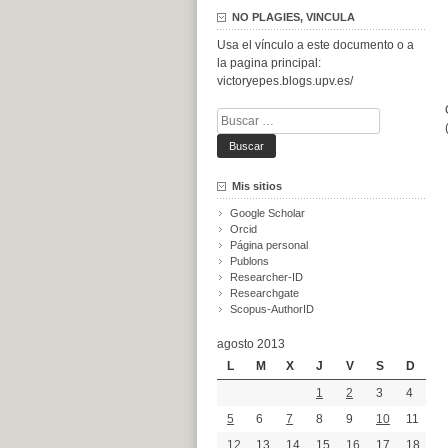
NO PLAGIES, VINCULA
Usa el vínculo a este documento o a
la pagina principal:
victoryepes.blogs.upv.es/
Buscar:
Mis sitios
Google Scholar
Orcid
Página personal
Publons
Researcher-ID
Researchgate
Scopus-AuthorID
agosto 2013
L
M
X
J
V
S
D
1
2
3
4
5
6
7
8
9
10
11
12
13
14
15
16
17
18