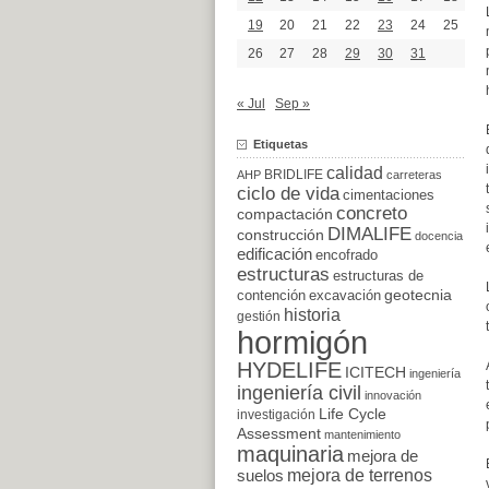
19
20
21
22
23
24
25
26
27
28
29
30
31
« Jul
Sep »
Etiquetas
calidad
BRIDLIFE
AHP
carreteras
ciclo de vida
cimentaciones
concreto
compactación
DIMALIFE
construcción
docencia
edificación
encofrado
estructuras
estructuras de
excavación
geotecnia
contención
historia
gestión
hormigón
HYDELIFE
ICITECH
ingeniería
ingeniería civil
innovación
Life Cycle
investigación
Assessment
mantenimiento
maquinaria
mejora de
suelos
mejora de terrenos