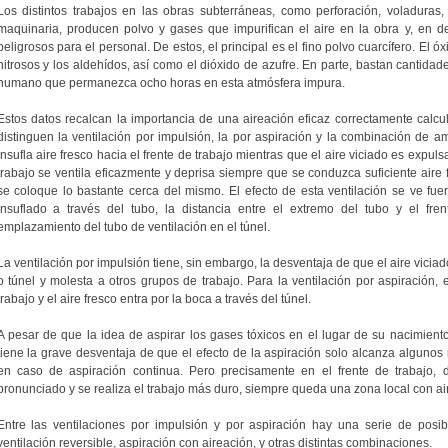
Los distintos trabajos en las obras subterráneas, como perforación, voladuras,
maquinaria, producen polvo y gases que impurifican el aire en la obra y, en 
peligrosos para el personal. De estos, el principal es el fino polvo cuarcífero. El 
nitrosos y los aldehídos, así como el dióxido de azufre. En parte, bastan cantida
humano que permanezca ocho horas en esta atmósfera impura.
Estos datos recalcan la importancia de una aireación eficaz correctamente calc
distinguen la ventilación por impulsión, la por aspiración y la combinación de a
insufla aire fresco hacia el frente de trabajo mientras que el aire viciado es expulsa
trabajo se ventila eficazmente y deprisa siempre que se conduzca suficiente aire f
se coloque lo bastante cerca del mismo. El efecto de esta ventilación se ve fuer
insuflado a través del tubo, la distancia entre el extremo del tubo y el fren
emplazamiento del tubo de ventilación en el túnel.
La ventilación por impulsión tiene, sin embargo, la desventaja de que el aire viciad
o túnel y molesta a otros grupos de trabajo. Para la ventilación por aspiración, e
trabajo y el aire fresco entra por la boca a través del túnel.
A pesar de que la idea de aspirar los gases tóxicos en el lugar de su nacimiento 
tiene la grave desventaja de que el efecto de la aspiración solo alcanza algunos
en caso de aspiración continua. Pero precisamente en el frente de trabajo,
pronunciado y se realiza el trabajo más duro, siempre queda una zona local con ai
Entre las ventilaciones por impulsión y por aspiración hay una serie de posi
ventilación reversible, aspiración con aireación, y otras distintas combinaciones.