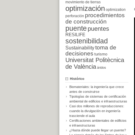
movimiento de tierras
optimización
optimization
procedimientos
perforación
de construcción
puente
puentes
RESILIFE
sostenibilidad
toma de
Sustainability
decisiones
turismo
Universitat Politècnica
de València
áridos
Histórico
Biomateriales: la ingeniería que crece
antes de construirse
Tipologías de sistemas de certificación
ambiental de edificios e infraestructuras
Casi dos millones de reproducciones:
cuando la divulgación en ingeniería
trasciende el aula
Certificaciones ambientales de edificios
e infraestructuras
¿Hasta dónde puede llegar un puente?
La ciencia detrás de los límites de luz y