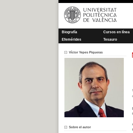
Saltar
al
contenido
Biografía
Cursos en línea
Efemérides
Tesauro
Víctor Yepes Piqueras
Sobre el autor