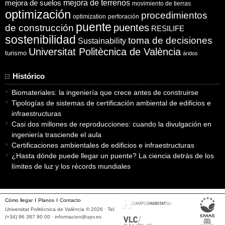
mejora de suelos
mejora de terrenos
movimiento de tierras
optimización
procedimientos
optimization
perforación
puente
puentes
de construcción
RESILIFE
sostenibilidad
toma de decisiones
Sustainability
Universitat Politècnica de València
turismo
áridos
Histórico
Biomateriales: la ingeniería que crece antes de construirse
Tipologías de sistemas de certificación ambiental de edificios e
infraestructuras
Casi dos millones de reproducciones: cuando la divulgación en
ingeniería trasciende el aula
Certificaciones ambientales de edificios e infraestructuras
¿Hasta dónde puede llegar un puente? La ciencia detrás de los
límites de luz y los récords mundiales
Cómo llegar
Planos
Contacto
Universitat Politècnica de València © 2026 · Tel.
(+34) 96 387 90 00 ·
informacion@upv.es