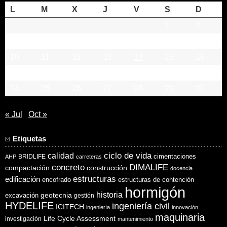
L
M
X
J
V
S
D
1
2
3
4
5
6
7
8
9
10
11
12
13
14
15
16
17
18
19
20
21
22
23
24
25
26
27
28
29
30
« Jul
Oct »
Etiquetas
ciclo de vida
calidad
cimentaciones
BRIDLIFE
AHP
carreteras
concreto
DIMALIFE
compactación
construcción
docencia
estructuras
edificación
encofrado
estructuras de contención
hormigón
historia
excavación
geotecnia
gestión
HYDELIFE
ingeniería civil
ICITECH
ingeniería
innovación
maquinaria
Life Cycle Assessment
investigación
mantenimiento