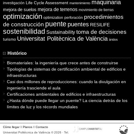
maquinaria
Life Cycle Assessment
investigación
mantenimiento
mejora de suelos
mejora de terrenos
movimiento de tierras
optimización
procedimientos
optimization
perforación
puente
puentes
de construcción
RESILIFE
sostenibilidad
toma de decisiones
Sustainability
Universitat Politècnica de València
turismo
áridos
Histórico
Biomateriales: la ingeniería que crece antes de construirse
Tipologías de sistemas de certificación ambiental de edificios e
infraestructuras
Casi dos millones de reproducciones: cuando la divulgación en
ingeniería trasciende el aula
Certificaciones ambientales de edificios e infraestructuras
¿Hasta dónde puede llegar un puente? La ciencia detrás de los
límites de luz y los récords mundiales
Cómo llegar
Planos
Contacto
Universitat Politècnica de València © 2026 · Tel.