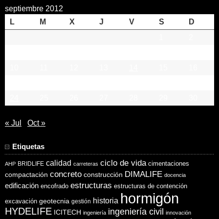
septiembre 2012
L
M
X
J
V
S
D
1
2
3
4
5
6
7
8
9
10
11
12
13
14
15
16
17
18
19
20
21
22
23
24
25
26
27
28
29
30
« Jul
Oct »
Etiquetas
ciclo de vida
calidad
cimentaciones
BRIDLIFE
AHP
carreteras
concreto
DIMALIFE
compactación
construcción
docencia
estructuras
edificación
encofrado
estructuras de contención
hormigón
historia
excavación
geotecnia
gestión
HYDELIFE
ingeniería civil
ICITECH
ingeniería
innovación