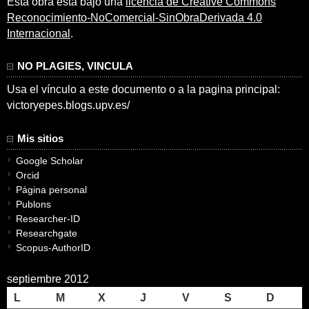
Esta obra está bajo una
licencia de Creative Commons
Reconocimiento-NoComercial-SinObraDerivada 4.0
Internacional
.
NO PLAGIES, VINCULA
Usa el vínculo a este documento o a la pagina principal:
victoryepes.blogs.upv.es/
Mis sitios
Google Scholar
Orcid
Página personal
Publons
Researcher-ID
Researchgate
Scopus-AuthorID
septiembre 2012
L
M
X
J
V
S
D