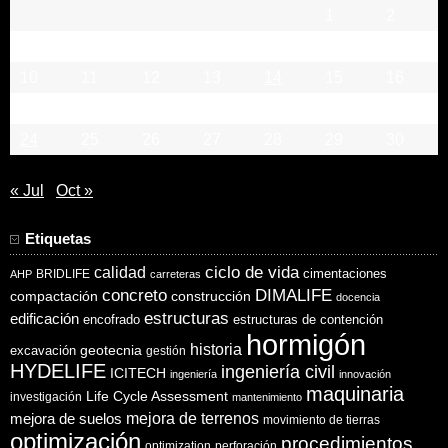
1
2
3
4
5
6
7
8
9
10
11
12
13
14
15
16
17
18
19
20
21
22
23
24
25
26
27
28
29
30
« Jul
Oct »
Etiquetas
ciclo de vida
calidad
cimentaciones
BRIDLIFE
AHP
carreteras
concreto
DIMALIFE
compactación
construcción
docencia
estructuras
edificación
encofrado
estructuras de contención
hormigón
historia
excavación
geotecnia
gestión
HYDELIFE
ingeniería civil
ICITECH
ingeniería
innovación
maquinaria
Life Cycle Assessment
investigación
mantenimiento
mejora de suelos
mejora de terrenos
movimiento de tierras
optimización
procedimientos
optimization
perforación