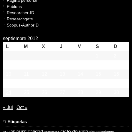
Página personal
Publons
Researcher-ID
Researchgate
Scopus-AuthorID
septiembre 2012
L
M
X
J
V
S
D
1
2
3
4
5
6
7
8
9
10
11
12
13
14
15
16
17
18
19
20
21
22
23
24
25
26
27
28
29
30
« Jul
Oct »
Etiquetas
ciclo de vida
calidad
cimentaciones
BRIDLIFE
AHP
carreteras