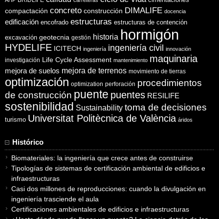
concreto
DIMALIFE
compactación
construcción
docencia
estructuras
edificación
encofrado
estructuras de contención
hormigón
historia
excavación
geotecnia
gestión
HYDELIFE
ingeniería civil
ICITECH
ingeniería
innovación
maquinaria
Life Cycle Assessment
investigación
mantenimiento
mejora de suelos
mejora de terrenos
movimiento de tierras
optimización
procedimientos
optimization
perforación
puente
puentes
de construcción
RESILIFE
sostenibilidad
toma de decisiones
Sustainability
Universitat Politècnica de València
turismo
áridos
Histórico
Biomateriales: la ingeniería que crece antes de construirse
Tipologías de sistemas de certificación ambiental de edificios e
infraestructuras
Casi dos millones de reproducciones: cuando la divulgación en
ingeniería trasciende el aula
Certificaciones ambientales de edificios e infraestructuras