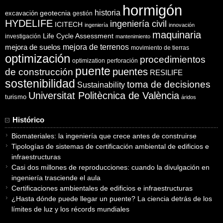
hormigón
historia
excavación
geotecnia
gestión
HYDELIFE
ingeniería civil
ICITECH
ingeniería
innovación
maquinaria
Life Cycle Assessment
investigación
mantenimiento
mejora de suelos
mejora de terrenos
movimiento de tierras
optimización
procedimientos
optimization
perforación
puente
puentes
de construcción
RESILIFE
sostenibilidad
toma de decisiones
Sustainability
Universitat Politècnica de València
turismo
áridos
Histórico
Biomateriales: la ingeniería que crece antes de construirse
Tipologías de sistemas de certificación ambiental de edificios e
infraestructuras
Casi dos millones de reproducciones: cuando la divulgación en
ingeniería trasciende el aula
Certificaciones ambientales de edificios e infraestructuras
¿Hasta dónde puede llegar un puente? La ciencia detrás de los
límites de luz y los récords mundiales