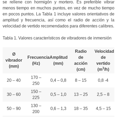
se rellene con hormigón y mortero. Es preferible vibrar
menos tiempo en muchos puntos, en vez de mucho tiempo
en pocos puntos. La Tabla 1 incluye valores orientativos de
amplitud y frecuencia, así como el radio de acción y la
velocidad de vertido recomendados para diferentes calibres.
Tabla 1. Valores característicos de vibradores de inmersión
Radio
Velocidad
Ø
Frecuencia
Amplitud
de
de
vibrador
(Hz)
(mm)
acción
vertido
(mm)
3
(cm)
(m
/h)
170 –
20 – 40
0,4 – 0,8
8 – 15
0,8 -4
250
150 –
30 – 60
0,5 – 1,0
13 – 25
2,5 – 8
225
130 –
50 – 90
0,6 – 1,3
18 – 35
4,5 – 15
200