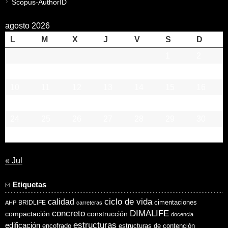
Scopus-AuthorID
agosto 2026
L
M
X
J
V
S
D
1
2
3
4
5
6
7
8
9
10
11
12
13
14
15
16
17
18
19
20
21
22
23
24
25
26
27
28
29
30
31
« Jul
Etiquetas
ciclo de vida
calidad
cimentaciones
BRIDLIFE
AHP
carreteras
concreto
DIMALIFE
compactación
construcción
docencia
estructuras
edificación
encofrado
estructuras de contención