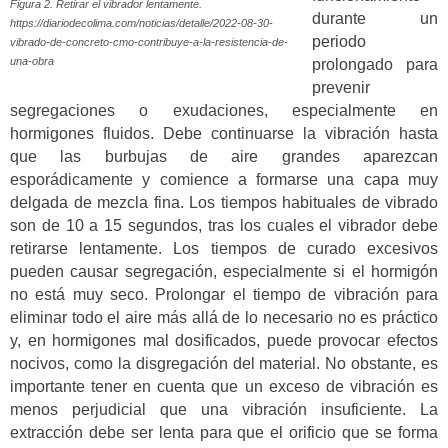
Figura 2. Retirar el vibrador lentamente.
durante un
https://diariodecolima.com/noticias/detalle/2022-08-30-
periodo
vibrado-de-concreto-cmo-contribuye-a-la-resistencia-de-
una-obra
prolongado para
prevenir
segregaciones o exudaciones, especialmente en
hormigones fluidos. Debe continuarse la vibración hasta
que las burbujas de aire grandes aparezcan
esporádicamente y comience a formarse una capa muy
delgada de mezcla fina. Los tiempos habituales de vibrado
son de 10 a 15 segundos, tras los cuales el vibrador debe
retirarse lentamente. Los tiempos de curado excesivos
pueden causar segregación, especialmente si el hormigón
no está muy seco. Prolongar el tiempo de vibración para
eliminar todo el aire más allá de lo necesario no es práctico
y, en hormigones mal dosificados, puede provocar efectos
nocivos, como la disgregación del material. No obstante, es
importante tener en cuenta que un exceso de vibración es
menos perjudicial que una vibración insuficiente. La
extracción debe ser lenta para que el orificio que se forma