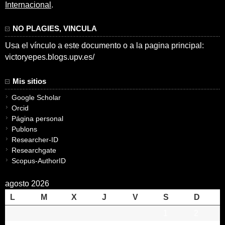
Internacional
.
NO PLAGIES, VINCULA
Usa el vínculo a este documento o a la pagina principal:
victoryepes.blogs.upv.es/
Mis sitios
Google Scholar
Orcid
Página personal
Publons
Researcher-ID
Researchgate
Scopus-AuthorID
agosto 2026
L
M
X
J
V
S
D
1
2