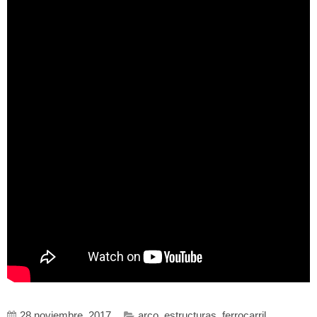
28 noviembre, 2017
arco
,
estructuras
,
ferrocarril
,