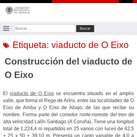
Saltar
al
contenido
Buscar:
Etiqueta:
viaducto de O Eixo
Construcción del viaducto de
O Eixo
El
viaducto de O Eixo
se encuentra situado en el amplio
valle, que forma el Rego de Aríns, entre las localidades de O
Eixo de Arriba y O Eixo de Abajo, de las que recibe su
nombre. Forma parte del corredor norte-noreste del tren de
alta velocidad Lalín-Santiago (A Coruña). Tiene una longitud
total de 1.224,4 m repartidos en 25 vanos con luces de 42,5
+ 25 x 50 + 39,10 m. Presenta un canto variable de 4,0 a