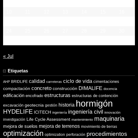
3
4
5
6
7
8
9
10
11
12
13
14
15
16
17
18
19
20
21
22
23
24
25
26
27
28
29
30
31
« Jul
Etiquetas
ciclo de vida
calidad
cimentaciones
BRIDLIFE
AHP
carreteras
concreto
DIMALIFE
compactación
construcción
docencia
estructuras
edificación
encofrado
estructuras de contención
hormigón
historia
excavación
geotecnia
gestión
HYDELIFE
ingeniería civil
ICITECH
ingeniería
innovación
maquinaria
Life Cycle Assessment
investigación
mantenimiento
mejora de suelos
mejora de terrenos
movimiento de tierras
optimización
procedimientos
optimization
perforación