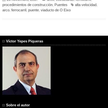
procedimientos de construcción
,
Puentes
alta velocidad
,
arco
,
ferrocarril
,
puente
,
viaducto de O Eixo
Víctor Yepes Piqueras
Sobre el autor