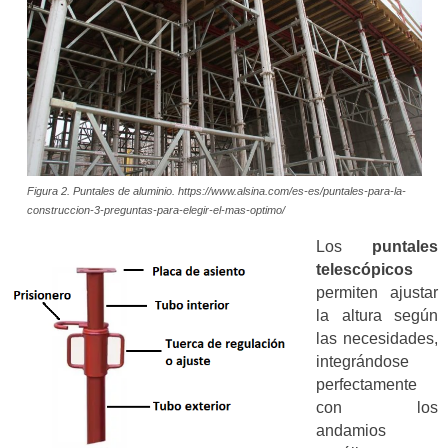
Figura 2. Puntales de aluminio. https://www.alsina.com/es-es/puntales-para-la-
construccion-3-preguntas-para-elegir-el-mas-optimo/
Los
puntales
telescópicos
permiten ajustar
la altura según
las necesidades,
integrándose
perfectamente
con los
andamios