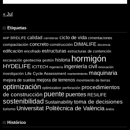
« Jul
Etiquetas
ciclo de vida
calidad
cimentaciones
BRIDLIFE
AHP
carreteras
concreto
DIMALIFE
compactación
construcción
docencia
estructuras
edificación
encofrado
estructuras de contención
hormigón
historia
excavación
geotecnia
gestión
HYDELIFE
ingeniería civil
ICITECH
ingeniería
innovación
maquinaria
Life Cycle Assessment
investigación
mantenimiento
mejora de suelos
mejora de terrenos
movimiento de tierras
optimización
procedimientos
optimization
perforación
puente
puentes
de construcción
RESILIFE
sostenibilidad
toma de decisiones
Sustainability
Universitat Politècnica de València
turismo
áridos
Histórico