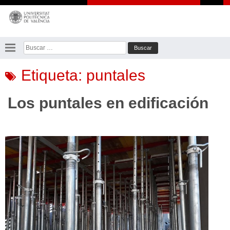
Saltar
al
contenido
Buscar:
Etiqueta:
puntales
Los puntales en edificación