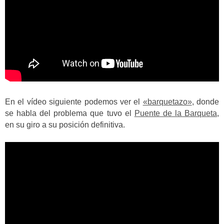
En el vídeo siguiente podemos ver el
«barquetazo»
, donde
se habla del problema que tuvo el
Puente de la Barqueta
,
en su giro a su posición definitiva.