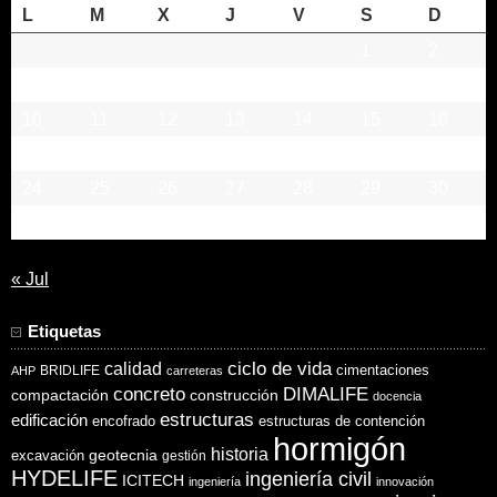
L
M
X
J
V
S
D
1
2
3
4
5
6
7
8
9
10
11
12
13
14
15
16
17
18
19
20
21
22
23
24
25
26
27
28
29
30
31
« Jul
Etiquetas
ciclo de vida
calidad
cimentaciones
BRIDLIFE
AHP
carreteras
concreto
DIMALIFE
compactación
construcción
docencia
estructuras
edificación
encofrado
estructuras de contención
hormigón
historia
excavación
geotecnia
gestión
HYDELIFE
ingeniería civil
ICITECH
ingeniería
innovación