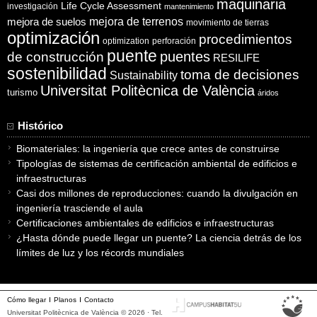
maquinaria
Life Cycle Assessment
investigación
mantenimiento
mejora de suelos
mejora de terrenos
movimiento de tierras
optimización
procedimientos
optimization
perforación
puente
puentes
de construcción
RESILIFE
sostenibilidad
toma de decisiones
Sustainability
Universitat Politècnica de València
turismo
áridos
Histórico
Biomateriales: la ingeniería que crece antes de construirse
Tipologías de sistemas de certificación ambiental de edificios e
infraestructuras
Casi dos millones de reproducciones: cuando la divulgación en
ingeniería trasciende el aula
Certificaciones ambientales de edificios e infraestructuras
¿Hasta dónde puede llegar un puente? La ciencia detrás de los
límites de luz y los récords mundiales
Cómo llegar
Planos
Contacto
Universitat Politècnica de València © 2026 · Tel.