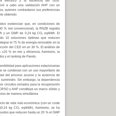
x eléctrico y la eficiencia del ciclo.
llevó a cabo una validación AHP con un
os, quienes contrastaron sus preferencias
eto obtenido.
nidos evidencian que, en condiciones de
100 % red convencional), la RNZB registra
h y un GWP de 0,24 kg CO₂ eq/kWh. El
ado 10 soluciones óptimas que reducen
ntegrar el 75 % de energía renovable en la
cción del CED en un 30 %. El análisis de
 ±20 % en mix y eficiencia. Asimismo, la
os y el ranking de Pareto.
tenibilidad para aplicaciones estacionarias
e si se combinan con un uso mayoritario de
idad del proceso acuoso y la ausencia de
de suministro. Sin embargo, la dependencia
cer circuitos cerrados para la recuperación
MOPSO y AHP constituye un marco sólido y
dores de manera simultánea.
 ciclo de vida más económica (con un coste
 (0,24 kg CO₂ eq/kWh). Asimismo, se ha
bustos que reducen hasta un 20 % el GWP