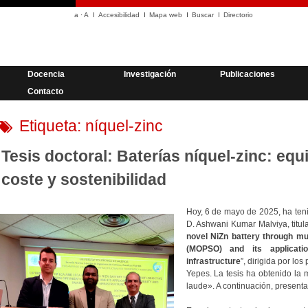
a
·
A
Accesibilidad
Mapa web
Buscar
Directorio
Docencia
Investigación
Publicaciones
Contacto
Etiqueta:
níquel-zinc
Tesis doctoral: Baterías níquel-zinc: equi
coste y sostenibilidad
Hoy, 6 de mayo de 2025, ha tenid
D. Ashwani Kumar Malviya, titul
novel
NiZn
battery through mul
(MOPSO) and its applicatio
infrastructure
”, dirigida por los
Yepes. La tesis ha obtenido la 
laude». A continuación, presen