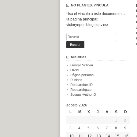
NO PLAGIES, VINCULA
Usa el vínculo a este documento o a
la pagina principal:
victoryepes.blogs.upv.es/
Buscar:
Mis sitios
Google Scholar
Orcid
Página personal
Publons
Researcher-ID
Researchgate
Scopus-AuthorID
agosto 2026
L
M
X
J
V
S
D
1
2
3
4
5
6
7
8
9
10
11
12
13
14
15
16