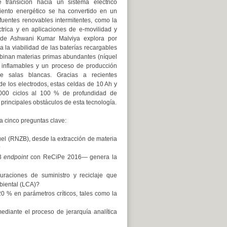
 transición hacia un sistema eléctrico
ento energético se ha convertido en un
 fuentes renovables intermitentes, como la
éctrica y en aplicaciones de e-movilidad y
sis de Ashwani Kumar Malviya explora por
 la viabilidad de las baterías recargables
binan materias primas abundantes (níquel
no inflamables y un proceso de producción
de salas blancas. Gracias a recientes
de los electrodos, estas celdas de 10 Ah y
00 ciclos al 100 % de profundidad de
principales obstáculos de esta tecnología.
 a cinco preguntas clave:
quel (RNZB), desde la extracción de materia
?
3
endpoint
con ReCiPe 2016— genera la
uraciones de suministro y reciclaje que
biental (LCA)?
0 % en parámetros críticos, tales como la
diante el proceso de jerarquía analítica