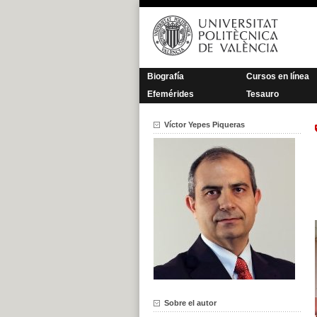
Saltar
al
contenido
Biografía
Cursos en línea
Efemérides
Tesauro
Víctor Yepes Piqueras
Sobre el autor