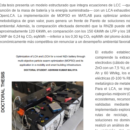
Esta tesis presenta un modelo estructurado que integra ecuaciones de LCC —qu
función de la masa de batería y la energía suministrada— con un LCA exhaustiv
OpenLCA. La implementación de MOPSO en MATLAB para optimizar ambos i
metodológica de gran valor, pues genera un frente de Pareto de soluciones no
ambiental. Además, la comparación efectuada demostró que la RNZB puede ofr
aproximadamente 120 €/kWh, en comparación con los 150 €/kWh de LFP y los 1
GWP de 0,24 kg CO₂ eq/kWh —inferior a los 0,30 kg CO₂ eq/kWh del plomo-ácido
económicamente más competitiva sin renunciar a un desempeño ambiental favorab
El estudio establ
comprende la extracc
electrodos (cátodo d
ZnO con un 7,5 %), el
Ah y 60 Wh/kg, los e
eléctricas (0-100 % RE
metalúrgico de metales
Para el LCA, se im
categorías
midpoint
(G
ecosistemas, recursos
validadas media
implementado explora
rutas de reciclaje
soluciones no domin
realizó un análisis de