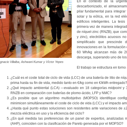
En el contexto de la urgente
descarbonizado, el almacenami
pilar fundamental para integrar
solar y la eólica, en la red el
edificios inteligentes. La te
primera vez de manera integrada
de níquel-zinc (RNZB), que com
y zinc), electrólitos acuosos 
simplificado que prescinde 
innovaciones en la formulación 
60 Wh/kg alcanzan más de 20
descarga, superando uno de los 
Ignacio Villalba, Ashwani Kumar y Víctor Yepes
El trabajo se estructura en torno
¿Cuál es el coste total de ciclo de vida (LCC) de una batería de litio de ní
prima hasta su fin de vida, medido tanto en €/kg como en €/kWh entregado
¿Qué impacto ambiental (LCA) —evaluado en 18 categorías
midpoint
y 
RNZB en comparación con baterías de plomo-ácido, LFP y NMC?
¿Es posible que un algoritmo multiobjetivo (MOPSO) identifique config
minimicen simultáneamente el coste de ciclo de vida (LCC) y el impacto am
¿Hasta qué punto estas soluciones son resistentes ante variaciones de ±2
mezcla eléctrica en uso y la eficiencia del ciclo?
¿En qué medida las preferencias de un panel de expertos, analizadas me
(AHP), coinciden con la clasificación de Pareto generada por el MOPSO?