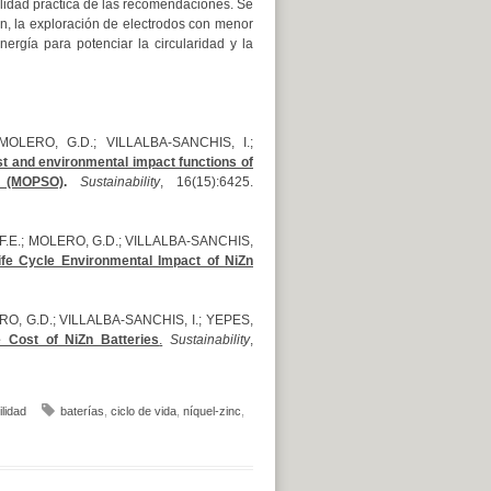
ilidad práctica de las recomendaciones. Se
n, la exploración de electrodos con menor
ergía para potenciar la circularidad y la
OLERO, G.D.; VILLALBA-SANCHIS, I.;
ost and environmental impact functions of
n (MOPSO)
.
Sustainability
, 16(15):6425.
 F.E.; MOLERO, G.D.; VILLALBA-SANCHIS,
ife Cycle Environmental Impact of NiZn
, G.D.; VILLALBA-SANCHIS, I.; YEPES,
e Cost of NiZn Batteries
.
Sustainability
,
ilidad
baterías
,
ciclo de vida
,
níquel-zinc
,