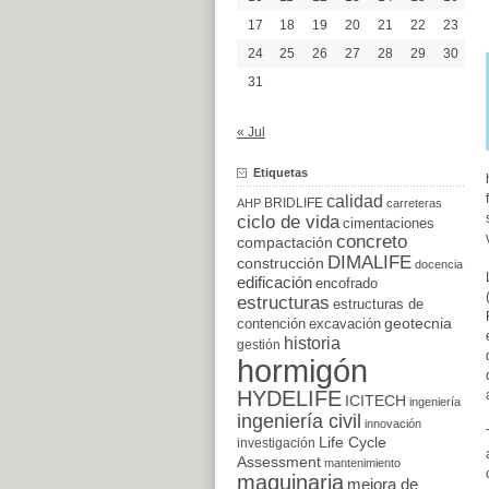
17
18
19
20
21
22
23
24
25
26
27
28
29
30
31
« Jul
Etiquetas
calidad
BRIDLIFE
AHP
carreteras
ciclo de vida
cimentaciones
concreto
compactación
DIMALIFE
construcción
docencia
edificación
encofrado
estructuras
estructuras de
excavación
geotecnia
contención
historia
gestión
hormigón
HYDELIFE
ICITECH
ingeniería
ingeniería civil
innovación
Life Cycle
investigación
Assessment
mantenimiento
maquinaria
mejora de