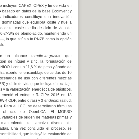
e incluyen CAPEX, OPEX y fin de vida en
o basado en datos de la base Ecoinvent y
ndicadores constituye una innovación
 dominadas que equilibra coste y huella
ecer un coste medio de ciclo de vida de
80 €/kWh de plomo-ácido, manteniendo un
—, lo que sitúa a la RNZB como la opción
le.
ece un alcance «
cradle-to-grave
», que
ión de níquel y zinc, la formulación de
e NiOOH con un 11,6 % de peso y ánodo de
 transporte, el ensamblaje de celdas de 10
scenarios de uso con diferentes mezclas
S) y el fin de vida, que incluye el reciclaje
 y la valorización energética de plásticos.
plementó el enfoque ReCiPe 2016 en 18
WP, ODP, entre otras) y 3
endpoint
(salud,
). Para el LCC, se desarrollaron fórmulas
nte el uso de OpenLCA. El MOPSO
 variables de origen de materias primas y
, manteniendo un archivo diverso de
adas. Una vez concluido el proceso, se
 sensibilidad, que incluyó la evaluación de