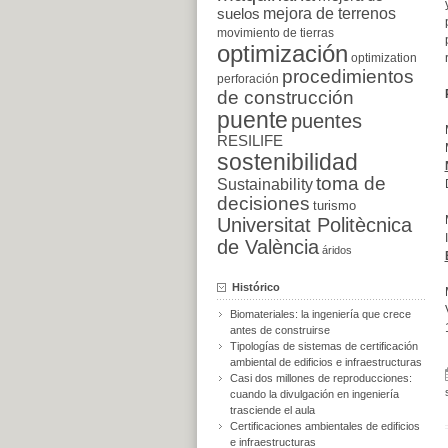
suelos
mejora de terrenos
movimiento de tierras
optimización
optimization
procedimientos
perforación
de construcción
puente
puentes
RESILIFE
sostenibilidad
toma de
Sustainability
decisiones
turismo
Universitat Politècnica
de València
áridos
Histórico
Biomateriales: la ingeniería que crece
antes de construirse
Tipologías de sistemas de certificación
ambiental de edificios e infraestructuras
Casi dos millones de reproducciones:
cuando la divulgación en ingeniería
trasciende el aula
Certificaciones ambientales de edificios
e infraestructuras