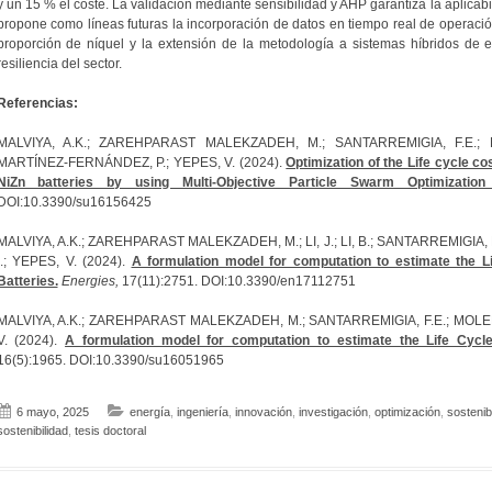
y un 15 % el coste. La validación mediante sensibilidad y AHP garantiza la aplicab
propone como líneas futuras la incorporación de datos en tiempo real de operació
proporción de níquel y la extensión de la metodología a sistemas híbridos de en
resiliencia del sector.
Referencias:
MALVIYA, A.K.; ZAREHPARAST MALEKZADEH, M.; SANTARREMIGIA, F.E.; M
MARTÍNEZ-FERNÁNDEZ, P.; YEPES, V. (2024).
Optimization of the Life cycle c
NiZn batteries by using Multi-Objective Particle Swarm Optimizatio
DOI:10.3390/su16156425
MALVIYA, A.K.; ZAREHPARAST MALEKZADEH, M.; LI, J.; LI, B.; SANTARREMIGIA,
I.; YEPES, V. (2024).
A formulation model for computation to estimate the L
Batteries.
Energies,
17(11):2751. DOI:10.3390/en17112751
MALVIYA, A.K.; ZAREHPARAST MALEKZADEH, M.; SANTARREMIGIA, F.E.; MOLERO
V. (2024).
A formulation model for computation to estimate the Life Cycl
16(5):1965. DOI:10.3390/su16051965
6 mayo, 2025
energía
,
ingeniería
,
innovación
,
investigación
,
optimización
,
sostenib
sostenibilidad
,
tesis doctoral