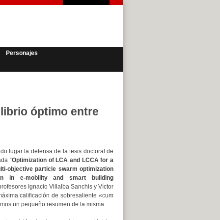
Personajes
librio óptimo entre
o lugar la defensa de la tesis doctoral de
ada “
Optimization of LCA and LCCA for a
ti-objective particle swarm optimization
n in e-mobility and smart building
 profesores Ignacio Villalba Sanchis y Víctor
máxima calificación de sobresaliente «cum
tamos un pequeño resumen de la misma.