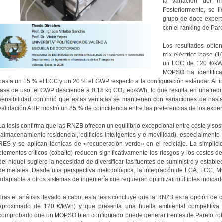
la variación del mi
Posteriormente, se 
grupo de doce expert
con el ranking de Par
Los resultados obte
mix eléctrico base (
un LCC de 120 €/kW
MOPSO ha identific
hasta un 15 % el LCC y un 20 % el GWP respecto a la configuración estándar. Al i
fase de uso, el GWP desciende a 0,18 kg CO₂ eq/kWh, lo que resulta en una redu
sensibilidad confirmó que estas ventajas se mantienen con variaciones de hasta
validación AHP mostró un 85 % de coincidencia entre las preferencias de los expert
La tesis confirma que las RNZB ofrecen un equilibrio excepcional entre coste y sos
(almacenamiento residencial, edificios inteligentes y e-movilidad), especialment
RES y se aplican técnicas de «recuperación verde» en el reciclaje. La simplic
elementos críticos (cobalto) reducen significativamente los riesgos y los costes 
del níquel sugiere la necesidad de diversificar las fuentes de suministro y estable
de metales. Desde una perspectiva metodológica, la integración de LCA, LCC, 
adaptable a otros sistemas de ingeniería que requieran optimizar múltiples indica
Tras el análisis llevado a cabo, esta tesis concluye que la RNZB es la opción de
aproximado de 120 €/kWh) y que presenta una huella ambiental competitiva
comprobado que un MOPSO bien configurado puede generar frentes de Pareto ro