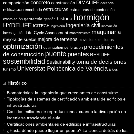
concreto
DIMALIFE
compactación
construcción
docencia
estructuras
edificación
encofrado
estructuras de contención
hormigón
historia
excavación
geotecnia
gestión
HYDELIFE
ingeniería civil
ICITECH
ingeniería
innovación
maquinaria
Life Cycle Assessment
investigación
mantenimiento
mejora de suelos
mejora de terrenos
movimiento de tierras
optimización
procedimientos
optimization
perforación
puente
puentes
de construcción
RESILIFE
sostenibilidad
toma de decisiones
Sustainability
Universitat Politècnica de València
turismo
áridos
Histórico
Biomateriales: la ingeniería que crece antes de construirse
Tipologías de sistemas de certificación ambiental de edificios e
infraestructuras
Casi dos millones de reproducciones: cuando la divulgación en
ingeniería trasciende el aula
Certificaciones ambientales de edificios e infraestructuras
¿Hasta dónde puede llegar un puente? La ciencia detrás de los